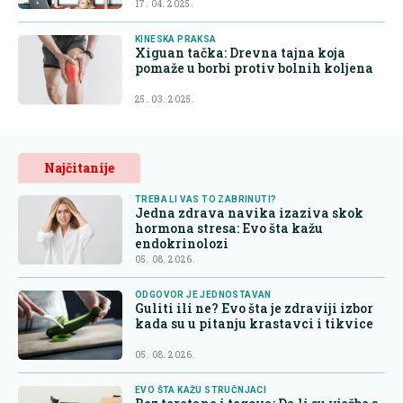
17. 04. 2025.
KINESKA PRAKSA
Xiguan tačka: Drevna tajna koja
pomaže u borbi protiv bolnih koljena
25. 03. 2025.
Najčitanije
TREBA LI VAS TO ZABRINUTI?
Jedna zdrava navika izaziva skok
hormona stresa: Evo šta kažu
endokrinolozi
05. 08. 2026.
ODGOVOR JE JEDNOSTAVAN
Guliti ili ne? Evo šta je zdraviji izbor
kada su u pitanju krastavci i tikvice
05. 08. 2026.
EVO ŠTA KAŽU STRUČNJACI