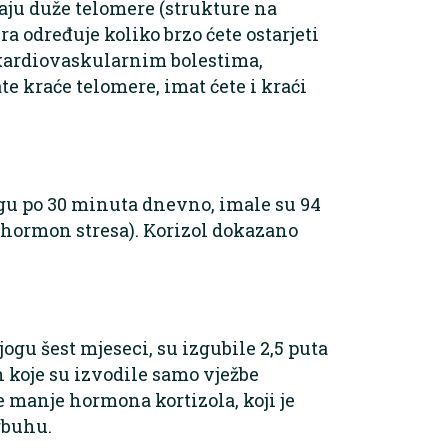
maju duže telomere (strukture na
 određuje koliko brzo ćete ostarjeti
 kardiovaskularnim bolestima,
te kraće telomere, imat ćete i kraći
jogu po 30 minuta dnevno, imale su 94
hormon stresa). Korizol dokazano
jogu šest mjeseci, su izgubile 2,5 puta
 koje su izvodile samo vježbe
e manje hormona kortizola, koji je
rbuhu.