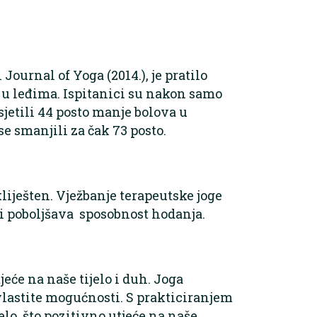
Journal of Yoga (2014.), je pratilo
a u leđima. Ispitanici su nakon samo
jetili 44 posto manje bolova u
se smanjili za čak 73 posto.
 ukliješten. Vježbanje terapeutske joge
i poboljšava sposobnost hodanja.
jeće na naše tijelo i duh. Joga
vlastite mogućnosti. S prakticiranjem
elo, što pozitivno utjeće na naše