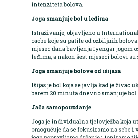
intenziteta bolova.
Joga smanjuje bol u leđima
Istraživanje, objavljeno u International 
osobe koje su patile od ozbiljnih bolov
mjesec dana bavljenja Iyengar jogom os
leđima, a nakon šest mjeseci bolovi su 
Joga smanjuje bolove od išijasa
Išijas je bol koja se javlja kad je živac
barem 20 minuta dnevno smanjuje bol 
Jača samopouzdanje
Joga je individualna tjelovježba koja ut
omogućuje da se fokusiramo na sebe i 
joge popravljamo držanje i toniramo tij