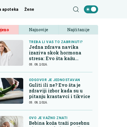
a apoteka
Žene
jeno
Najnovije
Najčitanije
TREBA LI VAS TO ZABRINUTI?
Jedna zdrava navika
izaziva skok hormona
stresa: Evo šta kažu
endokrinolozi
05. 08. 2026.
ODGOVOR JE JEDNOSTAVAN
Guliti ili ne? Evo šta je
zdraviji izbor kada su u
pitanju krastavci i tikvice
05. 08. 2026.
OVO JE VAŽNO ZNATI
Bebina koža traži posebnu