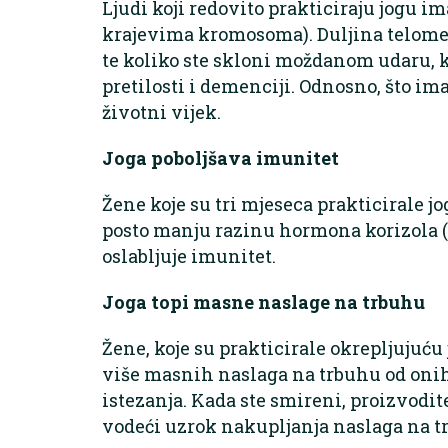
Ljudi koji redovito prakticiraju jogu i
krajevima kromosoma). Duljina telomera
te koliko ste skloni moždanom udaru,
pretilosti i demenciji. Odnosno, što ima
životni vijek.
Joga poboljšava imunitet
Žene koje su tri mjeseca prakticirale 
posto manju razinu hormona korizola (
oslabljuje imunitet.
Joga topi masne naslage na trbuhu
Žene, koje su prakticirale okrepljujuću 
više masnih naslaga na trbuhu od onih
istezanja. Kada ste smireni, proizvodit
vodeći uzrok nakupljanja naslaga na t