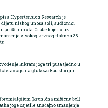
opisu Hypertension Research je
 dijetu niskog unosa soli, sudionici
no po 45 minuta. Osobe koje su uz
 smanjenje visokog krvnog tlaka za 33
tu.
izvođenje Bikram joge tri puta tjedno u
oleranciju na glukozu kod starijih
 fibromialgijom (kronična mišićna bol)
atha joge osjetile značajno smanjenje