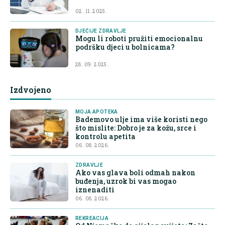
02. 11. 2025.
DJEČIJE ZDRAVLJE
Mogu li roboti pružiti emocionalnu
podršku djeci u bolnicama?
28. 09. 2025.
Izdvojeno
MOJA APOTEKA
Bademovo ulje ima više koristi nego
što mislite: Dobro je za kožu, srce i
kontrolu apetita
06. 08. 2026.
ZDRAVLJE
Ako vas glava boli odmah nakon
buđenja, uzrok bi vas mogao
iznenaditi
06. 08. 2026.
REKREACIJA