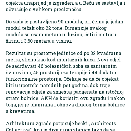
objekta unaprijed je izgrađen, a u Beču se sastavlja i
učvršćuje s velikom preciznošću.
Do sada je postavljeno 90 modula, pri čemu je jedan
modul težak oko 22 tone. Dimenzije svakog
modula su osam metara u dužinu, četiri metra u
širinu i 3,60 metara u visinu.
Rezultat su prostorne jedinice od po 32 kvadratna
metra, slično kao kod montažnih kuća. Novi odjel
će sadržavati 46 bolesničkih soba sa sanitarnim
čvorovima, 45 prostorija za terapije i 44 dodatne
funkcionalne prostorije. Očekuje se da će objekat
biti u upotrebi narednih pet godina, dok traje
renovacija odjela za smještaj pacijenata na istočnoj
strani bolnice. AKH će koristiti ovu zgradu i nakon
toga, jer je planirana i obnova drugog tornja bolnice
s krevetima.
Arhitekturu zgrade potpisuje bečki „Architects
Collective“, koji je dizajnirao stanice tako da se