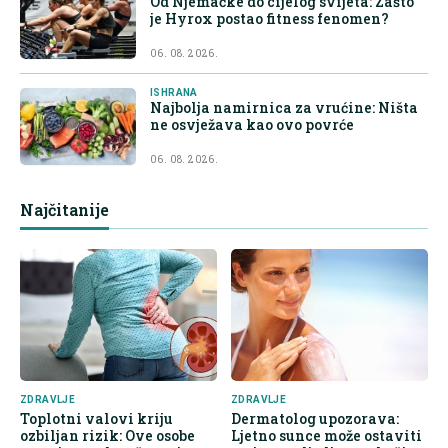
Od Njemačke do cijelog svijeta: Zašto
je Hyrox postao fitness fenomen?
06. 08. 2026.
ISHRANA
Najbolja namirnica za vrućine: Ništa
ne osvježava kao ovo povrće
06. 08. 2026.
Najčitanije
ZDRAVLJE
ZDRAVLJE
Toplotni valovi kriju
Dermatolog upozorava:
ozbiljan rizik: Ove osobe
Ljetno sunce može ostaviti