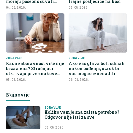
moraju posebno čuvati
trajne posljedice na koži
bubrege
04. 08. 2026.
04. 08. 2026.
ZDRAVLJE
ZDRAVLJE
Kada zaboravnost više nije
Ako vas glava boli odmah
bezazlena? Stručnjaci
nakon buđenja, uzrok bi
otkrivaju prve znakove
vas mogao iznenaditi
demencije
05. 08. 2026.
06. 08. 2026.
Najnovije
ZDRAVLJE
Koliko vam je sna zaista potrebno?
Odgovor nije isti za sve
08. 08. 2026.