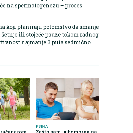
tiče na spermatogenezu – proces
ma koji planiraju potomstvo da smanje
 šetnje ili stojeće pauze tokom radnog
ktivnost najmanje 3 puta sedmično.
PSIHA
 računarom,
Zašto sam ljubomorna na