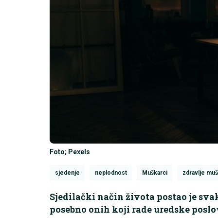
Foto; Pexels
sjedenje
neplodnost
Muškarci
zdravlje muš
Sjedilački način života postao je sv
posebno onih koji rade uredske posl