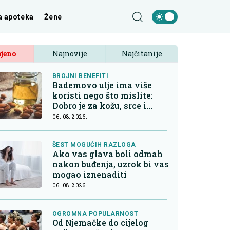
a apoteka
Žene
jeno
Najnovije
Najčitanije
BROJNI BENEFITI
Bademovo ulje ima više
koristi nego što mislite:
Dobro je za kožu, srce i
kontrolu apetita
06. 08. 2026.
ŠEST MOGUĆIH RAZLOGA
Ako vas glava boli odmah
nakon buđenja, uzrok bi vas
mogao iznenaditi
06. 08. 2026.
OGROMNA POPULARNOST
Od Njemačke do cijelog