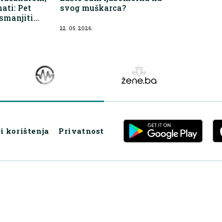
ati: Pet
svog muškarca?
smanjiti
ice sjedenja
22. 05. 2026.
i korištenja
Privatnost