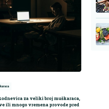
karaca
akodnevica za veliki broj muškaraca,
ove ili mnogo vremena provode pred