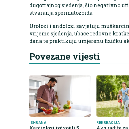
dugotrajnog sjedenja, što negativno u
stvaranja spermatozoida.
Urolozi i andolozi savjetuju muškarci
vrijeme sjedenja, ubace redovne kratke
dana te praktikuju umjerenu fizičku a
Povezane vijesti
ISHRANA
REKREACIJA
Kardiolozi izdvojili 5
Ako radite za