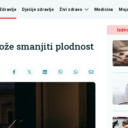
Zdravlje
Dječije zdravlje
Živi zdravo
Medicina
Moj
Izdvo
ože smanjiti plodnost