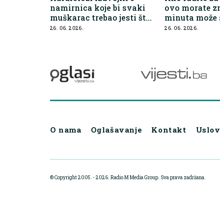
namirnica koje bi svaki
ovo morate zn
muškarac trebao jesti što
minuta može 
češće
štetne posljed
26. 06. 2026.
26. 06. 2026.
O nama
Oglašavanje
Kontakt
Uslov
© Copyright 2005. - 2026. Radio M Media Group.
Sva prava zadržana.