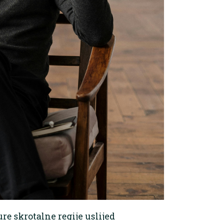
re skrotalne regije uslijed