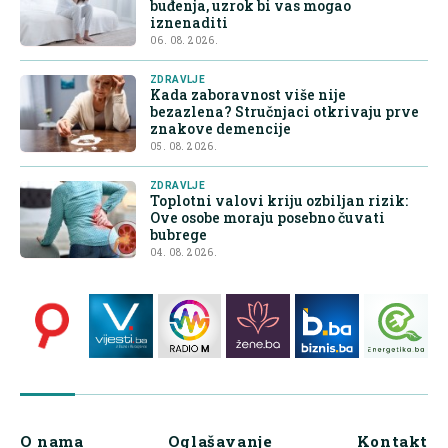
buđenja, uzrok bi vas mogao
iznenaditi
06. 08. 2026.
ZDRAVLJE
Kada zaboravnost više nije
bezazlena? Stručnjaci otkrivaju prve
znakove demencije
05. 08. 2026.
ZDRAVLJE
Toplotni valovi kriju ozbiljan rizik:
Ove osobe moraju posebno čuvati
bubrege
04. 08. 2026.
O nama
Oglašavanje
Kontakt