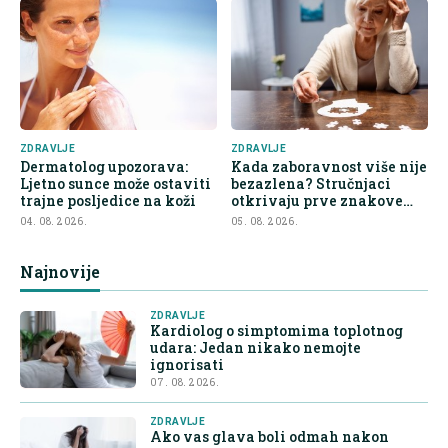
ZDRAVLJE
ZDRAVLJE
Dermatolog upozorava:
Kada zaboravnost više nije
Ljetno sunce može ostaviti
bezazlena? Stručnjaci
trajne posljedice na koži
otkrivaju prve znakove
demencije
04. 08. 2026.
05. 08. 2026.
Najnovije
ZDRAVLJE
Kardiolog o simptomima toplotnog
udara: Jedan nikako nemojte
ignorisati
07. 08. 2026.
ZDRAVLJE
Ako vas glava boli odmah nakon