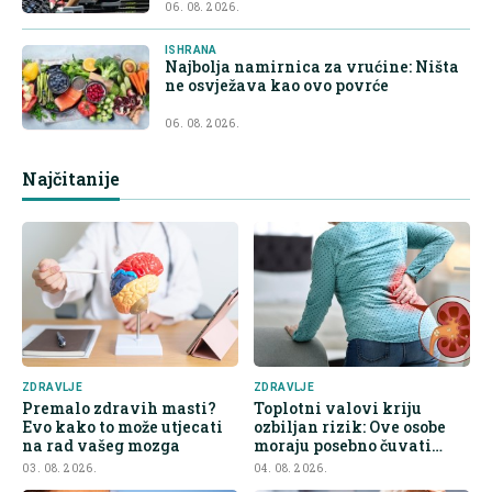
06. 08. 2026.
ISHRANA
Najbolja namirnica za vrućine: Ništa
ne osvježava kao ovo povrće
06. 08. 2026.
Najčitanije
ZDRAVLJE
ZDRAVLJE
Premalo zdravih masti?
Toplotni valovi kriju
Evo kako to može utjecati
ozbiljan rizik: Ove osobe
na rad vašeg mozga
moraju posebno čuvati
bubrege
03. 08. 2026.
04. 08. 2026.