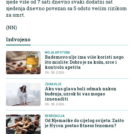
sjede više od 7 sati dnevno svaki dodatni sat
sjedenja dnevno povezan sa 5 odsto većim rizikom
za smrt.
(NN)
Izdvojeno
MOJA APOTEKA
Bademovo ulje ima više koristi nego
što mislite: Dobro je za kožu, srce i
kontrolu apetita
06. 08. 2026.
ZDRAVLJE
Ako vas glava boli odmah nakon
buđenja, uzrok bi vas mogao
iznenaditi
06. 08. 2026.
REKREACIJA
Od Njemačke do cijelog svijeta: Zašto
je Hyrox postao fitness fenomen?