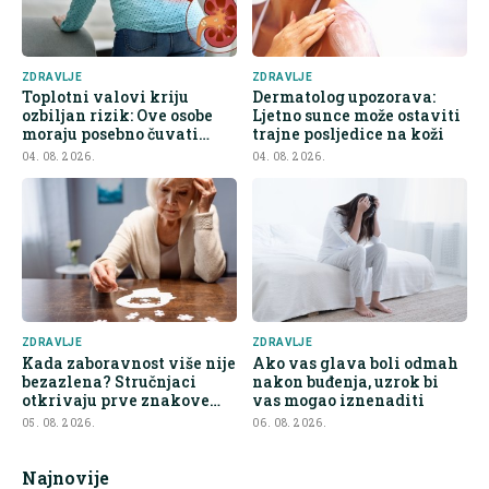
ZDRAVLJE
ZDRAVLJE
Toplotni valovi kriju
Dermatolog upozorava:
ozbiljan rizik: Ove osobe
Ljetno sunce može ostaviti
moraju posebno čuvati
trajne posljedice na koži
bubrege
04. 08. 2026.
04. 08. 2026.
ZDRAVLJE
ZDRAVLJE
Kada zaboravnost više nije
Ako vas glava boli odmah
bezazlena? Stručnjaci
nakon buđenja, uzrok bi
otkrivaju prve znakove
vas mogao iznenaditi
demencije
05. 08. 2026.
06. 08. 2026.
Najnovije