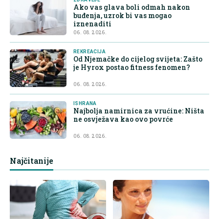
Ako vas glava boli odmah nakon
buđenja, uzrok bi vas mogao
iznenaditi
06. 08. 2026.
REKREACIJA
Od Njemačke do cijelog svijeta: Zašto
je Hyrox postao fitness fenomen?
06. 08. 2026.
ISHRANA
Najbolja namirnica za vrućine: Ništa
ne osvježava kao ovo povrće
06. 08. 2026.
Najčitanije