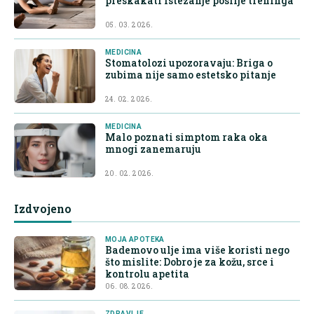
preskakati istezanje poslije treninga
05. 03. 2026.
MEDICINA
Stomatolozi upozoravaju: Briga o
zubima nije samo estetsko pitanje
24. 02. 2026.
MEDICINA
Malo poznati simptom raka oka
mnogi zanemaruju
20. 02. 2026.
Izdvojeno
MOJA APOTEKA
Bademovo ulje ima više koristi nego
što mislite: Dobro je za kožu, srce i
kontrolu apetita
06. 08. 2026.
ZDRAVLJE