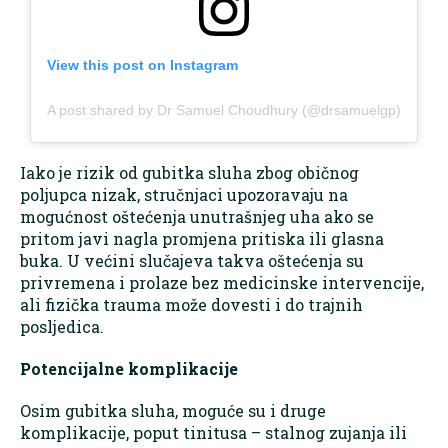
View this post on Instagram
A post shared by Dr Samuel Choudhury (@drsamuelgp)
Iako je rizik od gubitka sluha zbog običnog
poljupca nizak, stručnjaci upozoravaju na
mogućnost oštećenja unutrašnjeg uha ako se
pritom javi nagla promjena pritiska ili glasna
buka. U većini slučajeva takva oštećenja su
privremena i prolaze bez medicinske intervencije,
ali fizička trauma može dovesti i do trajnih
posljedica.
Potencijalne komplikacije
Osim gubitka sluha, moguće su i druge
komplikacije, poput tinitusa – stalnog zujanja ili