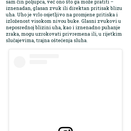
sam čin poljupca, već ono što ga može pratiti –
iznenadan, glasan zvuk ili direktan pritisak blizu
uha. Uho je vrlo osjetljivo na promjene pritiska i
izloženost visokom nivou buke. Glasni zvukovi u
neposrednoj blizini uha, kao i iznenadno puhanje
zraka, mogu uzrokovati privremena ili, u rijetkim
slučajevima, trajna oštećenja sluha.