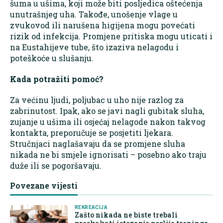
šuma u ušima, koji može biti posljedica oštećenja
unutrašnjeg uha. Takođe, unošenje vlage u
zvukovod ili narušena higijena mogu povećati
rizik od infekcija. Promjene pritiska mogu uticati i
na Eustahijeve tube, što izaziva nelagodu i
poteškoće u slušanju.
Kada potražiti pomoć?
Za većinu ljudi, poljubac u uho nije razlog za
zabrinutost. Ipak, ako se javi nagli gubitak sluha,
zujanje u ušima ili osjećaj nelagode nakon takvog
kontakta, preporučuje se posjetiti ljekara.
Stručnjaci naglašavaju da se promjene sluha
nikada ne bi smjele ignorisati – posebno ako traju
duže ili se pogoršavaju.
Povezane vijesti
REKREACIJA
Zašto nikada ne biste trebali