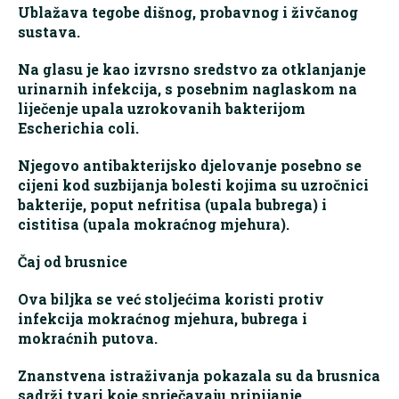
Ublažava tegobe dišnog, probavnog i živčanog
sustava.
Na glasu je kao izvrsno sredstvo za otklanjanje
urinarnih infekcija, s posebnim naglaskom na
liječenje upala uzrokovanih bakterijom
Escherichia coli.
Njegovo antibakterijsko djelovanje posebno se
cijeni kod suzbijanja bolesti kojima su uzročnici
bakterije, poput nefritisa (upala bubrega) i
cistitisa (upala mokraćnog mjehura).
Čaj od brusnice
Ova biljka se već stoljećima koristi protiv
infekcija mokraćnog mjehura, bubrega i
mokraćnih putova.
Znanstvena istraživanja pokazala su da brusnica
sadrži tvari koje sprječavaju pripijanje