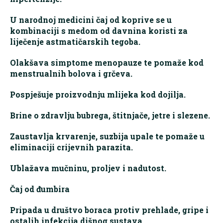
U narodnoj medicini čaj od koprive se u
kombinaciji s medom od davnina koristi za
liječenje astmatičarskih tegoba.
Olakšava simptome menopauze te pomaže kod
menstrualnih bolova i grčeva.
Pospješuje proizvodnju mlijeka kod dojilja.
Brine o zdravlju bubrega, štitnjače, jetre i slezene.
Zaustavlja krvarenje, suzbija upale te pomaže u
eliminaciji crijevnih parazita.
Ublažava mučninu, proljev i nadutost.
Čaj od đumbira
Pripada u društvo boraca protiv prehlade, gripe i
ostalih infekcija dišnog sustava.