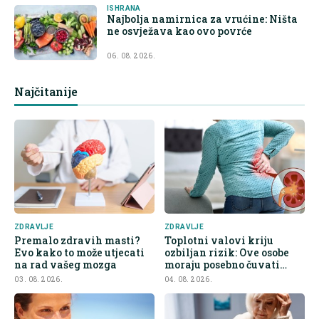
ISHRANA
Najbolja namirnica za vrućine: Ništa
ne osvježava kao ovo povrće
06. 08. 2026.
Najčitanije
ZDRAVLJE
ZDRAVLJE
Premalo zdravih masti?
Toplotni valovi kriju
Evo kako to može utjecati
ozbiljan rizik: Ove osobe
na rad vašeg mozga
moraju posebno čuvati
bubrege
03. 08. 2026.
04. 08. 2026.