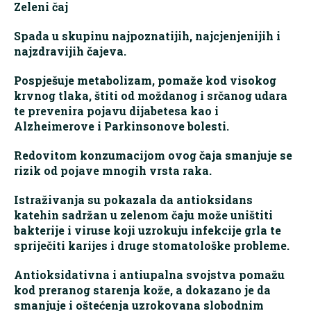
Zeleni čaj
Spada u skupinu najpoznatijih, najcjenjenijih i
najzdravijih čajeva.
Pospješuje metabolizam, pomaže kod visokog
krvnog tlaka, štiti od moždanog i srčanog udara
te prevenira pojavu dijabetesa kao i
Alzheimerove i Parkinsonove bolesti.
Redovitom konzumacijom ovog čaja smanjuje se
rizik od pojave mnogih vrsta raka.
Istraživanja su pokazala da antioksidans
katehin sadržan u zelenom čaju može uništiti
bakterije i viruse koji uzrokuju infekcije grla te
spriječiti karijes i druge stomatološke probleme.
Antioksidativna i antiupalna svojstva pomažu
kod preranog starenja kože, a dokazano je da
smanjuje i oštećenja uzrokovana slobodnim