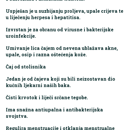
Uspješan je u suzbijanju proljeva, upale crijeva te
u liječenju herpesa i hepatitisa.
Izvrstan je za obranu od virusne i bakterijske
uroinfekcije.
Umivanje lica čajem od nevena ublažava akne,
upale, osip i razna oštećenja kože.
Čaj od stolisnika
Jedan je od čajeva koji su bili neizostavan dio
kućnih ljekarni naših baka.
Čisti krvotok i liječi srčane tegobe.
Ima snažna antiupalna i antibakterijska
svojstva.
Regulira menstruacije i otklanja menstrualne