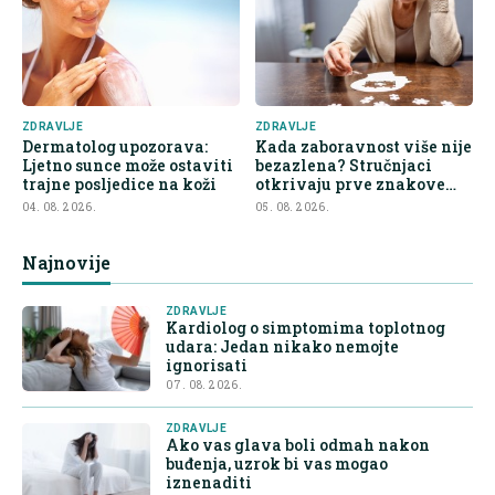
ZDRAVLJE
ZDRAVLJE
Dermatolog upozorava:
Kada zaboravnost više nije
Ljetno sunce može ostaviti
bezazlena? Stručnjaci
trajne posljedice na koži
otkrivaju prve znakove
demencije
04. 08. 2026.
05. 08. 2026.
Najnovije
ZDRAVLJE
Kardiolog o simptomima toplotnog
udara: Jedan nikako nemojte
ignorisati
07. 08. 2026.
ZDRAVLJE
Ako vas glava boli odmah nakon
buđenja, uzrok bi vas mogao
iznenaditi