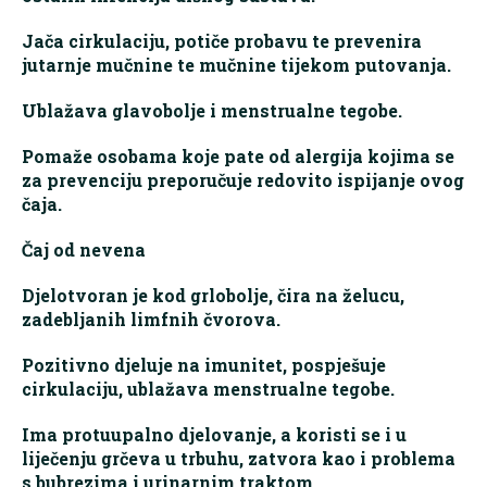
Jača cirkulaciju, potiče probavu te prevenira
jutarnje mučnine te mučnine tijekom putovanja.
Ublažava glavobolje i menstrualne tegobe.
Pomaže osobama koje pate od alergija kojima se
za prevenciju preporučuje redovito ispijanje ovog
čaja.
Čaj od nevena
Djelotvoran je kod grlobolje, čira na želucu,
zadebljanih limfnih čvorova.
Pozitivno djeluje na imunitet, pospješuje
cirkulaciju, ublažava menstrualne tegobe.
Ima protuupalno djelovanje, a koristi se i u
liječenju grčeva u trbuhu, zatvora kao i problema
s bubrezima i urinarnim traktom.