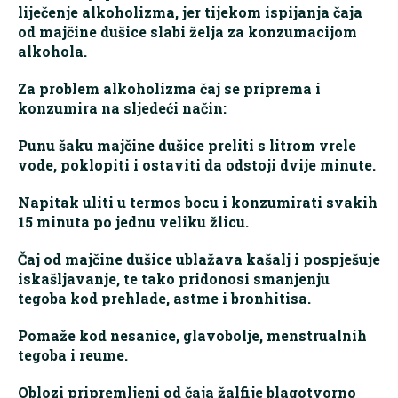
liječenje alkoholizma, jer tijekom ispijanja čaja
od majčine dušice slabi želja za konzumacijom
alkohola.
Za problem alkoholizma čaj se priprema i
konzumira na sljedeći način:
Punu šaku majčine dušice preliti s litrom vrele
vode, poklopiti i ostaviti da odstoji dvije minute.
Napitak uliti u termos bocu i konzumirati svakih
15 minuta po jednu veliku žlicu.
Čaj od majčine dušice ublažava kašalj i pospješuje
iskašljavanje, te tako pridonosi smanjenju
tegoba kod prehlade, astme i bronhitisa.
Pomaže kod nesanice, glavobolje, menstrualnih
tegoba i reume.
Oblozi pripremljeni od čaja žalfije blagotvorno