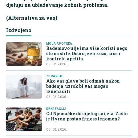
djeluju na ublažavanje kožnih problema.
(Alternativa za vas)
Izdvojeno
MOJA APOTEKA
Bademovo ulje ima više koristi nego
što mislite: Dobro je za kožu, srce i
kontrolu apetita
06. 08. 2026.
ZDRAVLJE
Ako vas glava boli odmah nakon
buđenja, uzrok bi vas mogao
iznenaditi
06. 08. 2026.
REKREACIJA
Od Njemačke do cijelog svijeta: Zašto
je Hyrox postao fitness fenomen?
06. 08. 2026.