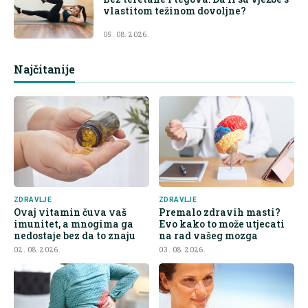
vlastitom težinom dovoljne?
05. 08. 2026.
Najčitanije
ZDRAVLJE
ZDRAVLJE
Ovaj vitamin čuva vaš
Premalo zdravih masti?
imunitet, a mnogima ga
Evo kako to može utjecati
nedostaje bez da to znaju
na rad vašeg mozga
02. 08. 2026.
03. 08. 2026.