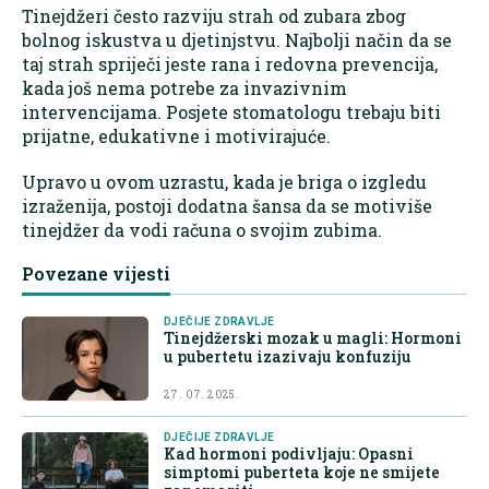
Tinejdžeri često razviju strah od zubara zbog
bolnog iskustva u djetinjstvu. Najbolji način da se
taj strah spriječi jeste rana i redovna prevencija,
kada još nema potrebe za invazivnim
intervencijama. Posjete stomatologu trebaju biti
prijatne, edukativne i motivirajuće.
Upravo u ovom uzrastu, kada je briga o izgledu
izraženija, postoji dodatna šansa da se motiviše
tinejdžer da vodi računa o svojim zubima.
Povezane vijesti
DJEČIJE ZDRAVLJE
Tinejdžerski mozak u magli: Hormoni
u pubertetu izazivaju konfuziju
27. 07. 2025.
DJEČIJE ZDRAVLJE
Kad hormoni podivljaju: Opasni
simptomi puberteta koje ne smijete