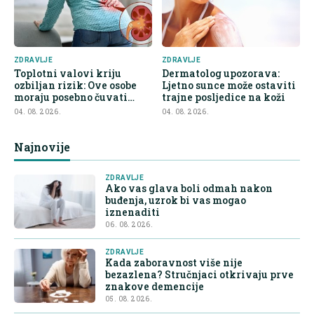
ZDRAVLJE
ZDRAVLJE
Toplotni valovi kriju
Dermatolog upozorava:
ozbiljan rizik: Ove osobe
Ljetno sunce može ostaviti
moraju posebno čuvati
trajne posljedice na koži
bubrege
04. 08. 2026.
04. 08. 2026.
Najnovije
ZDRAVLJE
Ako vas glava boli odmah nakon
buđenja, uzrok bi vas mogao
iznenaditi
06. 08. 2026.
ZDRAVLJE
Kada zaboravnost više nije
bezazlena? Stručnjaci otkrivaju prve
znakove demencije
05. 08. 2026.