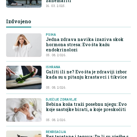
zanemariti
16. 03. 2025.
Izdvojeno
PSIHA
Jedna zdrava navika izaziva skok
hormona stresa: Evo šta kažu
endokrinolozi
05. 08. 2026.
ISHRANA
Guliti ili ne? Evo šta je zdraviji izbor
kada su u pitanju krastavci i tikvice
05. 08. 2026.
DJEČIJE ZDRAVLJE
Bebina koža traži posebnu njegu: Evo
koje sastojke birati, a koje preskočiti
05. 08. 2026.
REKREACIJA
Bez teretane i tegova: Da li su vježbe s