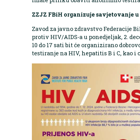
ZZJZ FBiH organizuje savjetovanje u
Zavod za javno zdravstvo Federacije BiH
protiv HIV/AIDS-a u ponedjeljak, 2. de
10 do 17 sati bit će organizirano dobrov
testiranje na HIV, hepatitis B i C, kao i