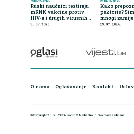
MEDICINA
MEDICINA
Ruski naučnici testiraju
Kako prepozn
mRNK vakcine protiv
pektoris? Si
HIV-a i drugih virusnih
mnogi zamije
infekcija
bezazlene te
31. 07. 2026.
29. 07. 2026.
O nama
Oglašavanje
Kontakt
Uslov
© Copyright 2005. - 2026. Radio M Media Group.
Sva prava zadržana.