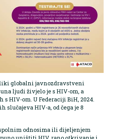
eliki globalni javnozdravstveni
una ljudi živjelo je s HIV-om, a
h s HIV-om. U Federaciji BiH, 2024.
h slučajeva HIV-a, od čega je 8
spolnim odnosima ili dijeljenjem
otpuno uništiti HIV, rano otkrivanje i