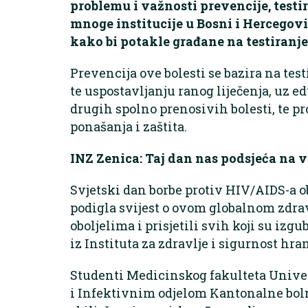
problemu i važnosti prevencije, testir
mnoge institucije u Bosni i Hercegovi
kako bi potakle građane na testiranje,
Prevencija ove bolesti se bazira na test
te uspostavljanju ranog liječenja, uz e
drugih spolno prenosivih bolesti, te 
ponašanja i zaštita.
INZ Zenica: Taj dan nas podsjeća na 
Svjetski dan borbe protiv HIV/AIDS-a ob
podigla svijest o ovom globalnom zdr
oboljelima i prisjetili svih koji su izgu
iz Instituta za zdravlje i sigurnost hra
Studenti Medicinskog fakulteta Univerz
i Infektivnim odjelom Kantonalne boln