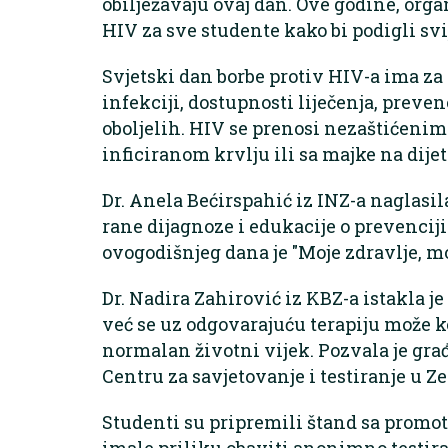
obilježavaju ovaj dan. Ove godine, org
HIV za sve studente kako bi podigli svije
Svjetski dan borbe protiv HIV-a ima za 
infekciji, dostupnosti liječenja, prevenc
oboljelih. HIV se prenosi nezaštićen
inficiranom krvlju ili sa majke na dijet
Dr. Anela Bećirspahić iz INZ-a naglasila
rane dijagnoze i edukacije o prevencij
ovogodišnjeg dana je "Moje zdravlje, mo
Dr. Nadira Zahirović iz KBZ-a istakla j
već se uz odgovarajuću terapiju može k
normalan životni vijek. Pozvala je gra
Centru za savjetovanje i testiranje u Ze
Studenti su pripremili štand sa promo
imale priliku obaviti anonimno testira