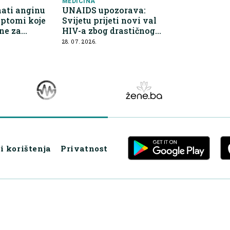
MEDICINA
ati anginu
UNAIDS upozorava:
mptomi koje
Svijetu prijeti novi val
ne za
HIV-a zbog drastičnog
gobe
pada finansiranja
28. 07. 2026.
i korištenja
Privatnost