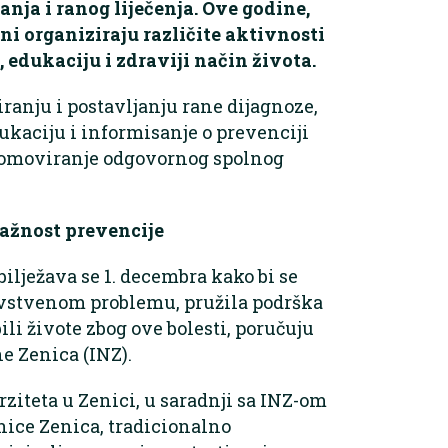
anja i ranog liječenja. Ove godine,
ni organiziraju različite aktivnosti
 edukaciju i zdraviji način života.
iranju i postavljanju rane dijagnoze,
dukaciju i informisanje o prevenciji
promoviranje odgovornog spolnog
važnost prevencije
ilježava se 1. decembra kako bi se
avstvenom problemu, pružila podrška
bili živote zbog ove bolesti, poručuju
ne Zenica (INZ).
iteta u Zenici, u saradnji sa INZ-om
ice Zenica, tradicionalno