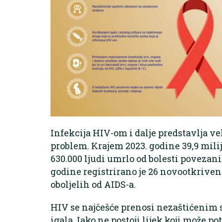
Infekcija HIV-om i dalje predstavlja v
problem. Krajem 2023. godine 39,9 milij
630.000 ljudi umrlo od bolesti povezani
godine registrirano je 26 novootkriveni
oboljelih od AIDS-a.
HIV se najčešće prenosi nezaštićenim 
igala. Iako ne postoji lijek koji može p