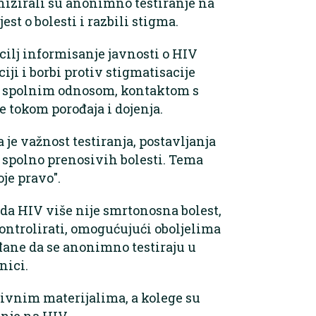
anizirali su anonimno testiranje na
st o bolesti i razbili stigma.
cilj informisanje javnosti o HIV
iji i borbi protiv stigmatisacije
im spolnim odnosom, kontaktom s
e tokom porođaja i dojenja.
 je važnost testiranja, postavljanja
i spolno prenosivih bolesti. Tema
je pravo".
e da HIV više nije smrtonosna bolest,
ontrolirati, omogućujući oboljelima
đane da se anonimno testiraju u
nici.
tivnim materijalima, a kolege su
nje na HIV.