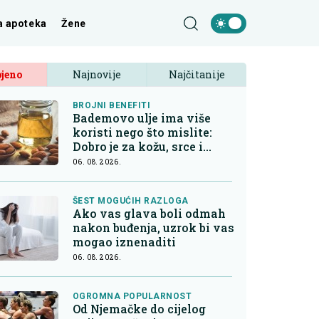
a apoteka
Žene
jeno
Najnovije
Najčitanije
BROJNI BENEFITI
Bademovo ulje ima više
koristi nego što mislite:
Dobro je za kožu, srce i
kontrolu apetita
06. 08. 2026.
ŠEST MOGUĆIH RAZLOGA
Ako vas glava boli odmah
nakon buđenja, uzrok bi vas
mogao iznenaditi
06. 08. 2026.
OGROMNA POPULARNOST
Od Njemačke do cijelog