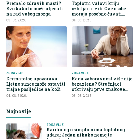
Premalo zdravih masti?
Toplotni valovi kriju
Evo kako to može utjecati
ozbiljan rizik: Ove osobe
na rad vašeg mozga
moraju posebno čuvati
bubrege
03. 08. 2026.
04. 08. 2026.
ZDRAVLJE
ZDRAVLJE
Dermatolog upozorava:
Kada zaboravnost više nije
Ljetno sunce može ostaviti
bezazlena? Stručnjaci
trajne posljedice na koži
otkrivaju prve znakove
demencije
04. 08. 2026.
05. 08. 2026.
Najnovije
ZDRAVLJE
Kardiolog o simptomima toplotnog
udara: Jedan nikako nemojte