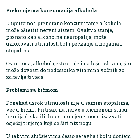
Prekomjerna konzumacija alkohola
Dugotrajno i pretjerano konzumiranje alkohola
može oštetiti nervni sistem. Ovakvo stanje,
poznato kao alkoholna neuropatija, može
uzrokovati utrnulost, bol i peckanje u nogama i
stopalima.
Osim toga, alkohol često utiče i na lošu ishranu, što
može dovesti do nedostatka vitamina važnih za
zdravlje živaca.
Problemi sa kičmom
Ponekad uzrok utrnulosti nije u samim stopalima,
već u kičmi. Pritisak na nerve u kičmenom stubu,
hernija diska ili druge promjene mogu izazvati
osjećaj trnjenja koji se širi niz nogu.
U takvim slučajevima često se javlja i bol u donjem