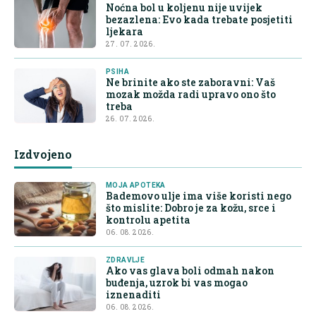
Noćna bol u koljenu nije uvijek
bezazlena: Evo kada trebate posjetiti
ljekara
27. 07. 2026.
PSIHA
Ne brinite ako ste zaboravni: Vaš
mozak možda radi upravo ono što
treba
26. 07. 2026.
Izdvojeno
MOJA APOTEKA
Bademovo ulje ima više koristi nego
što mislite: Dobro je za kožu, srce i
kontrolu apetita
06. 08. 2026.
ZDRAVLJE
Ako vas glava boli odmah nakon
buđenja, uzrok bi vas mogao
iznenaditi
06. 08. 2026.