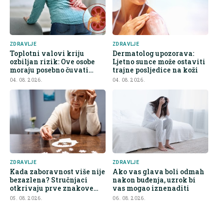
ZDRAVLJE
ZDRAVLJE
Toplotni valovi kriju
Dermatolog upozorava:
ozbiljan rizik: Ove osobe
Ljetno sunce može ostaviti
moraju posebno čuvati
trajne posljedice na koži
bubrege
04. 08. 2026.
04. 08. 2026.
ZDRAVLJE
ZDRAVLJE
Kada zaboravnost više nije
Ako vas glava boli odmah
bezazlena? Stručnjaci
nakon buđenja, uzrok bi
otkrivaju prve znakove
vas mogao iznenaditi
demencije
05. 08. 2026.
06. 08. 2026.