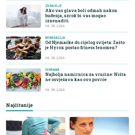
ZDRAVLJE
Ako vas glava boli odmah nakon
buđenja, uzrok bi vas mogao
iznenaditi
06. 08. 2026.
REKREACIJA
Od Njemačke do cijelog svijeta: Zašto
je Hyrox postao fitness fenomen?
06. 08. 2026.
ISHRANA
Najbolja namirnica za vrućine: Ništa
ne osvježava kao ovo povrće
06. 08. 2026.
Najčitanije