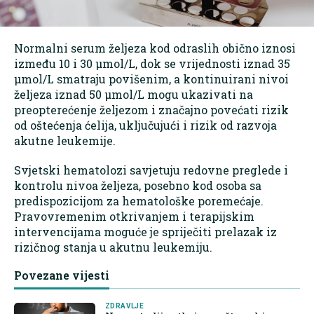
Normalni serum željeza kod odraslih obično iznosi
između 10 i 30 µmol/L, dok se vrijednosti iznad 35
µmol/L smatraju povišenim, a kontinuirani nivoi
željeza iznad 50 µmol/L mogu ukazivati na
preopterećenje željezom i značajno povećati rizik
od oštećenja ćelija, uključujući i rizik od razvoja
akutne leukemije.
Svjetski hematolozi savjetuju redovne preglede i
kontrolu nivoa željeza, posebno kod osoba sa
predispozicijom za hematološke poremećaje.
Pravovremenim otkrivanjem i terapijskim
intervencijama moguće je spriječiti prelazak iz
rizičnog stanja u akutnu leukemiju.
Povezane vijesti
ZDRAVLJE