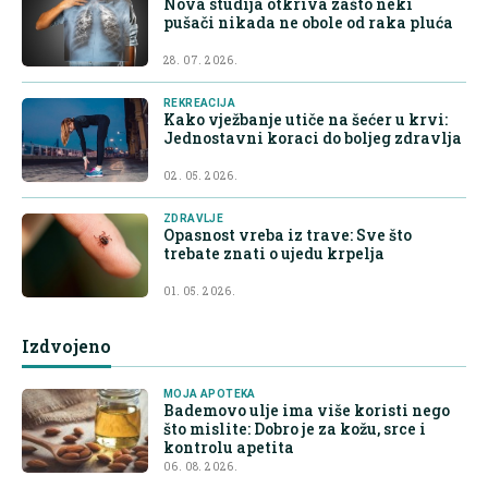
Nova studija otkriva zašto neki
pušači nikada ne obole od raka pluća
28. 07. 2026.
REKREACIJA
Kako vježbanje utiče na šećer u krvi:
Jednostavni koraci do boljeg zdravlja
02. 05. 2026.
ZDRAVLJE
Opasnost vreba iz trave: Sve što
trebate znati o ujedu krpelja
01. 05. 2026.
Izdvojeno
MOJA APOTEKA
Bademovo ulje ima više koristi nego
što mislite: Dobro je za kožu, srce i
kontrolu apetita
06. 08. 2026.