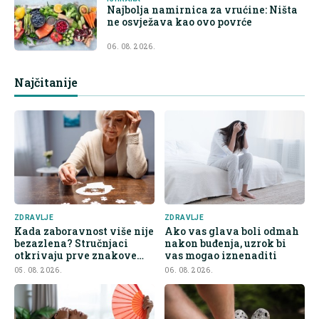
Najbolja namirnica za vrućine: Ništa
ne osvježava kao ovo povrće
06. 08. 2026.
Najčitanije
ZDRAVLJE
ZDRAVLJE
Kada zaboravnost više nije
Ako vas glava boli odmah
bezazlena? Stručnjaci
nakon buđenja, uzrok bi
otkrivaju prve znakove
vas mogao iznenaditi
demencije
05. 08. 2026.
06. 08. 2026.