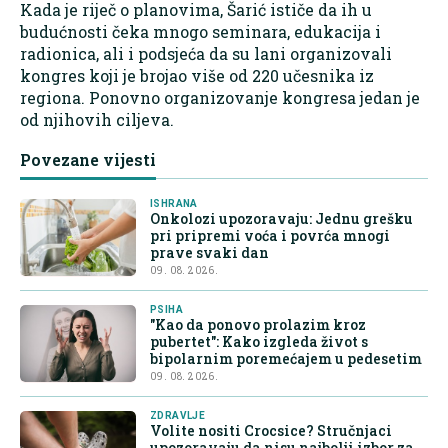
Kada je riječ o planovima, Šarić ističe da ih u
budućnosti čeka mnogo seminara, edukacija i
radionica, ali i podsjeća da su lani organizovali
kongres koji je brojao više od 220 učesnika iz
regiona. Ponovno organizovanje kongresa jedan je
od njihovih ciljeva.
Povezane vijesti
ISHRANA
Onkolozi upozoravaju: Jednu grešku
pri pripremi voća i povrća mnogi
prave svaki dan
09. 08. 2026.
PSIHA
"Kao da ponovo prolazim kroz
pubertet": Kako izgleda život s
bipolarnim poremećajem u pedesetim
09. 08. 2026.
ZDRAVLJE
Volite nositi Crocsice? Stručnjaci
upozoravaju da nisu najbolji izbor za