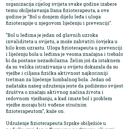
organizacija cijelog svijeta svake godine izabere
temu obilježavanja Dana fizioterapeuta, a ove
godine je "Bol u donjem dijelu leđa i uloga
fizioterapije u njegovom liječenju i prevenciji".
"Bol u leđima je jedan od glavnih uzroka
invaliditeta u svijetu, a može zahvatiti čovjeka u
bilo kom uzrastu. Uloga fizioterapeuta u prevenciji
i liječenju bola u leđima je veoma značajna i trebalo
bi da postane nezaobilazna. Želim još da istaknem
da su velika istraživanja u svijetu dokazala da su
vježbe i ciljana fizička aktivnost najkorisniji
tretman za liječenje lumbalnog bola. Jedan od
zadataka našeg udruženja jeste da podižemo svijest
društva o značaju aktivnog načina života i
redovnom vježbanju, a kad imate bol i problem
vježbe moraju biti vođene stručnim
fizioterapeutom", kaže on.
Udruženje fizioterapeuta Srpske obilježiće u