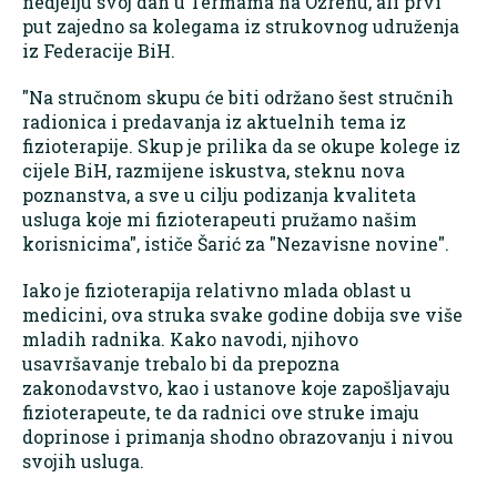
nedjelju svoj dan u Termama na Ozrenu, ali prvi
put zajedno sa kolegama iz strukovnog udruženja
iz Federacije BiH.
"Na stručnom skupu će biti održano šest stručnih
radionica i predavanja iz aktuelnih tema iz
fizioterapije. Skup je prilika da se okupe kolege iz
cijele BiH, razmijene iskustva, steknu nova
poznanstva, a sve u cilju podizanja kvaliteta
usluga koje mi fizioterapeuti pružamo našim
korisnicima", ističe Šarić za "Nezavisne novine".
Iako je fizioterapija relativno mlada oblast u
medicini, ova struka svake godine dobija sve više
mladih radnika. Kako navodi, njihovo
usavršavanje trebalo bi da prepozna
zakonodavstvo, kao i ustanove koje zapošljavaju
fizioterapeute, te da radnici ove struke imaju
doprinose i primanja shodno obrazovanju i nivou
svojih usluga.