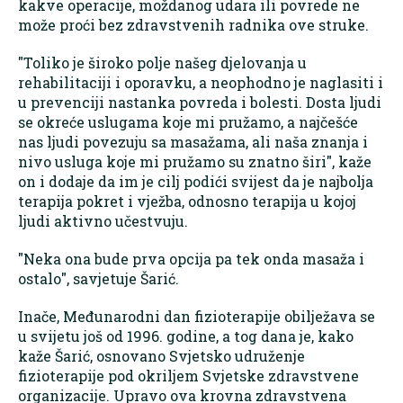
kakve operacije, moždanog udara ili povrede ne
može proći bez zdravstvenih radnika ove struke.
"Toliko je široko polje našeg djelovanja u
rehabilitaciji i oporavku, a neophodno je naglasiti i
u prevenciji nastanka povreda i bolesti. Dosta ljudi
se okreće uslugama koje mi pružamo, a najčešće
nas ljudi povezuju sa masažama, ali naša znanja i
nivo usluga koje mi pružamo su znatno širi", kaže
on i dodaje da im je cilj podići svijest da je najbolja
terapija pokret i vježba, odnosno terapija u kojoj
ljudi aktivno učestvuju.
"Neka ona bude prva opcija pa tek onda masaža i
ostalo", savjetuje Šarić.
Inače, Međunarodni dan fizioterapije obilježava se
u svijetu još od 1996. godine, a tog dana je, kako
kaže Šarić, osnovano Svjetsko udruženje
fizioterapije pod okriljem Svjetske zdravstvene
organizacije. Upravo ova krovna zdravstvena