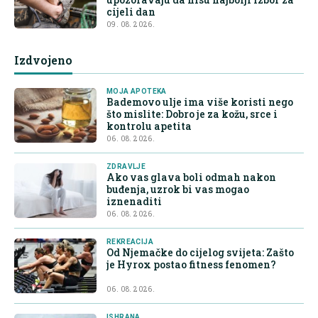
cijeli dan
09. 08. 2026.
Izdvojeno
MOJA APOTEKA
Bademovo ulje ima više koristi nego
što mislite: Dobro je za kožu, srce i
kontrolu apetita
06. 08. 2026.
ZDRAVLJE
Ako vas glava boli odmah nakon
buđenja, uzrok bi vas mogao
iznenaditi
06. 08. 2026.
REKREACIJA
Od Njemačke do cijelog svijeta: Zašto
je Hyrox postao fitness fenomen?
06. 08. 2026.
ISHRANA