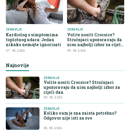
ZDRAVLJE
ZDRAVLJE
Kardiolog o simptomima
Volite nositi Crocsice?
toplotnog udara: Jedan
Stručnjaci upozoravaju da
nikako nemojte ignorisati
nisu najbolji izbor za cijeli
dan
07. 08. 2026.
09. 08. 2026.
Najnovije
ZDRAVLJE
Volite nositi Crocsice? Stručnjaci
upozoravaju da nisu najbolji izbor za
cijeli dan
09. 08. 2026.
ZDRAVLJE
Koliko vam je sna zaista potrebno?
Odgovor nije isti za sve
08. 08. 2026.