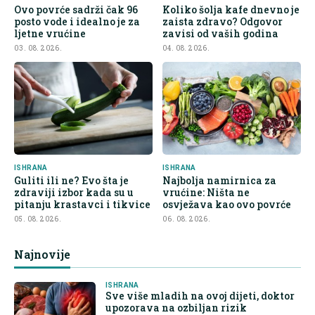
Ovo povrće sadrži čak 96
Koliko šolja kafe dnevno je
posto vode i idealno je za
zaista zdravo? Odgovor
ljetne vrućine
zavisi od vaših godina
03. 08. 2026.
04. 08. 2026.
ISHRANA
ISHRANA
Guliti ili ne? Evo šta je
Najbolja namirnica za
zdraviji izbor kada su u
vrućine: Ništa ne
pitanju krastavci i tikvice
osvježava kao ovo povrće
05. 08. 2026.
06. 08. 2026.
Najnovije
ISHRANA
Sve više mladih na ovoj dijeti, doktor
upozorava na ozbiljan rizik