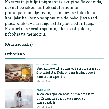
Kvercetin je biljni pigment iz skupine flavonoida,
poznat po jakom antioksidativnom te
protuupalnom djelovanju, a nalazi se također u
kori jabuke. Često se spominje da poboljšava rad
pluća, olakšava disanje i štiti pluća od iritacija.
Kvarcetin se često spominje kao sastojak koji
poboljšava memoriju.
(Ordinacija.hr)
Izdvojeno
MOJA APOTEKA
Bademovo ulje ima više koristi nego
što mislite: Dobro je za kožu, srce i
kontrolu apetita
06. 08. 2026.
ZDRAVLJE
Ako vas glava boli odmah nakon
buđenja, uzrok bi vas mogao
iznenaditi
06. 08. 2026.