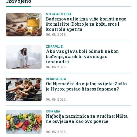
Izdvojeno
MOJA APOTEKA
Bademovo ulje ima više koristi nego
što mislite: Dobro je za kožu, srce i
kontrolu apetita
06. 08. 2026.
ZDRAVLJE
Ako vas glava boli odmah nakon
buđenja, uzrok bi vas mogao
iznenaditi
06. 08. 2026.
REKREACIJA
Od Njemačke do cijelog svijeta: Zašto
je Hyrox postao fitness fenomen?
06. 08. 2026.
ISHRANA
Najbolja namirnica za vrućine: Ništa
ne osvježava kao ovo povrće
06. 08. 2026.