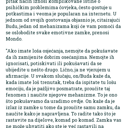
pitak način iznosi komplikovane istine o
psihičkim problemima čovjeka, često gostuje u
potkastima i veoma je popularan na internetu. U
jednom od svojih gostovanja objasnio je, citairajući
Budu, jedan od mehanizama koji će vam pomoći da
se oslobodite svake emotivne zamke, prenosi
Mondo.
"Ako imate loša osjećanja, nemojte da pokušavate
da ih zamijenite dobrim osećanjima. Nemojte ih
ignorisati, potiskivati ili pokušavati da se
ubijedite u nešto drugo. Lično, ja ne vjerujem u
afirmacije. U svakom slučaju, on/Buda kaže da,
kada imate loš trenutak, treba da ispitate tu lošu
emociju, da je pažljivo posmatrate, proučite taj
fenomen i naučite njegove mehanizme. To je ono
što pokušavamo da uradimo ovdje. On kaže da je
izlaz iz zamke u tome da proučite samu zamku, da
naučite kako je napravljena. To radite tako što je
rastavite na dijelove, komad po komad. Zamka vas
ne može uhvatiti ako ste je već rastavili na