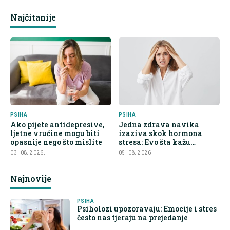
Najčitanije
PSIHA
PSIHA
Ako pijete antidepresive,
Jedna zdrava navika
ljetne vrućine mogu biti
izaziva skok hormona
opasnije nego što mislite
stresa: Evo šta kažu
endokrinolozi
03. 08. 2026.
05. 08. 2026.
Najnovije
PSIHA
Psiholozi upozoravaju: Emocije i stres
često nas tjeraju na prejedanje