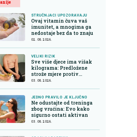
anije
STRUČNJACI UPOZORAVAJU
Ovaj vitamin čuva vaš
imunitet, a mnogima ga
nedostaje bez da to znaju
02. 08. 2026.
VELIKI RIZIK
Sve više djece ima višak
kilograma: Predložene
strože mjere protiv
nezdrave hrane
03. 08. 2026.
JEDNO PRAVILO JE KLJUČNO
Ne odustajte od treninga
zbog vrućina: Evo kako
sigurno ostati aktivan
03. 08. 2026.