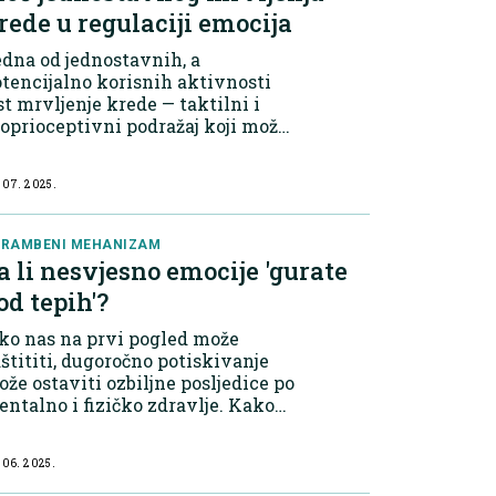
rede u regulaciji emocija
dna od jednostavnih, a
tencijalno korisnih aktivnosti
st mrvljenje krede — taktilni i
oprioceptivni podražaj koji može
elovati umirujuće i pomoći u
gulaciji emocionalnih i
 07. 2025.
onašajnih simptoma. Senzorna
tegracija i terapijski...
BRAMBENI MEHANIZAM
a li nesvjesno emocije 'gurate
od tepih'?
ko nas na prvi pogled može
štititi, dugoročno potiskivanje
že ostaviti ozbiljne posljedice po
ntalno i fizičko zdravlje. Kako
epoznati potiskivanje? Ljudi koji
tiskuju emocije često ni ne znaju
 06. 2025.
 to rade. Umjesto toga, suočav...