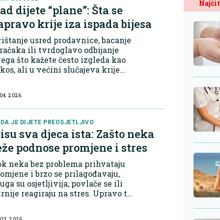
Najčit
ad dijete “planе”: Šta se
apravo krije iza ispada bijesa
ištanje usred prodavnice, bacanje
račaka ili tvrdoglavo odbijanje
ega što kažete često izgleda kao
kos, ali u većini slučajeva krije
što sasvim drugo. U suštini,
jete tada pokušava da se izbori s
 04. 2026.
ocijama koje su mu jednostavn...
DA JE DIJETE PREOSJETLJIVO
isu sva djeca ista: Zašto neka
eže podnose promjene i stres
k neka bez problema prihvataju
omjene i brzo se prilagođavaju,
uga su osjetljivija, povlače se ili
rnije reagiraju na stres. Upravo te
zlike psiholozi često opisuju kroz
ređenje s prirodom. Neka djeca su
 03. 2026.