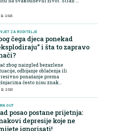
iču na svakodnevni život. Strah i
ksioznost Strah se može pojaviti
različitim oblicima – od jasnih
 12. 2025.
tuacija poput zatvorenog prost...
VJET ZA RODITELJE
bog čega djeca ponekad
eksplodiraju” i šta to zapravo
nači?
ač zbog naizgled bezazlene
tuacije, odbijanje oblačenja ili
gresivno ponašanje prema
šnjacima često nisu znak
poslušnosti, već način na koji
 12. 2025.
jete pokazuje da je preplavljeno
ocijama. Zašto se to događa?
zak mlađe djece još...
RN OUT
ad posao postane prijetnja:
nakovi depresije koje ne
mijete ignorisati!