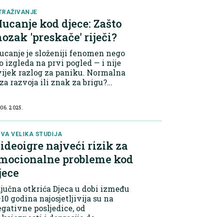
TRAŽIVANJE
ucanje kod djece: Zašto
ozak 'preskače' riječi?
canje je složeniji fenomen nego
o izgleda na prvi pogled — i nije
ijek razlog za paniku. Normalna
za razvoja ili znak za brigu?
rema podacima Stuttering
undation, oko 5% djece u jednom
 06. 2025.
enutku razvije mucanje.
đutim, dobra v...
VA VELIKA STUDIJA
ideoigre najveći rizik za
mocionalne probleme kod
jece
čna otkrića Djeca u dobi između
10 godina najosjetljivija su na
gativne posljedice, od