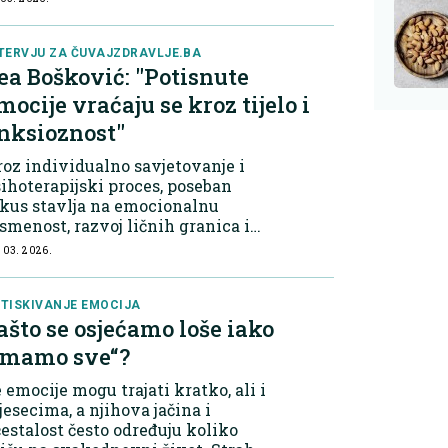
put maslačka – mogu...
TERVJU ZA ČUVAJZDRAVLJE.BA
ea Bošković: "Potisnute
mocije vraćaju se kroz tijelo i
nksioznost"
oz individualno savjetovanje i
ihoterapijski proces, poseban
kus stavlja na emocionalnu
smenost, razvoj ličnih granica i
zumijevanje unutrašnjih obrazaca
 03. 2026.
ji oblikuju naše odnose i životne
bore. U razgovoru za
vajZdravlje.ba...
TISKIVANJE EMOCIJA
ašto se osjećamo loše iako
imamo sve“?
 emocije mogu trajati kratko, ali i
esecima, a njihova jačina i
estalost često određuju koliko