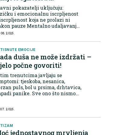
avni pokazatelji uključuju:
zičku i emocionalnu iscrpljenost
iscrpljenost koja ne prolazi ni
akon pauze Mentalno udaljavanje
 posla – osjećaj otuđenosti i
 08. 2025.
esimizma Pad radne sposobnosti –
abije razmišljanje, više
grešaka...
TISNUTE EMOCIJE
ada duša ne može izdržati –
ijelo počne govoriti!
tim trenutcima javljaju se
mptomi: tjeskoba, nesanica,
rzan puls, bol u prsima, drhtavica,
padi panike. Sve ono što nismo
igli izgovoriti, otplakati, priznati,
še tijelo počinje živjeti umjesto
 07. 2025.
s. Na psihoterapiju ljudi najče...
UTIZAM
oć jednostavnog mrvljenja