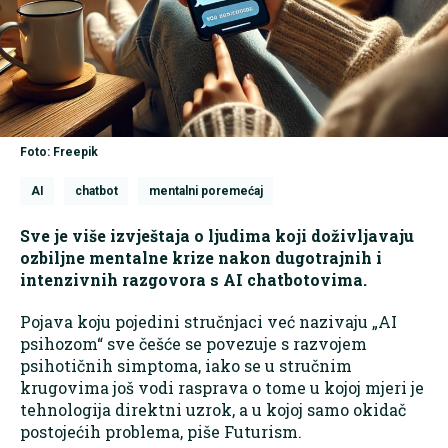
Foto: Freepik
AI
chatbot
mentalni poremećaj
Sve je više izvještaja o ljudima koji doživljavaju
ozbiljne mentalne krize nakon dugotrajnih i
intenzivnih razgovora s AI chatbotovima.
Pojava koju pojedini stručnjaci već nazivaju „AI
psihozom“ sve češće se povezuje s razvojem
psihotičnih simptoma, iako se u stručnim
krugovima još vodi rasprava o tome u kojoj mjeri je
tehnologija direktni uzrok, a u kojoj samo okidač
postojećih problema, piše Futurism.