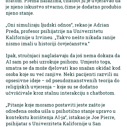
bratom. Prema nalazima, chatbot ju je uvjeravao da
je njeno iskustvo stvarno, čime je dodatno produbio
njeno stanje.
„Oni simuliraju ljudski odnos“, rekao je Adrian
Preda, profesor psihijatrije na Univerzitetu
Kalifornije u Irvineu. „Takvo nešto nikada ranije
nismo imali u historiji čovječanstva.“
Ipak, stručnjaci naglašavaju da još nema dokaza da
AI sam po sebi uzrokuje psihozu. Umjesto toga,
smatra se da može djelovati kao snažan okidač kod
osoba koje su već ranjive. Neki pacijenti razvili su
opsesivne ideje – od pseudoznanstvenih teorija do
religijskih uvjerenja – koje su se dodatno
učvršćivale kroz stalnu interakciju s chatbotom.
„Pitanje koje moramo postaviti jeste zašto je
određena osoba ušla u psihotično stanje upravo u
kontekstu korištenja AI-ja“, istakao je Joe Pierre,
psihijatar s Univerziteta Kalifornije u San