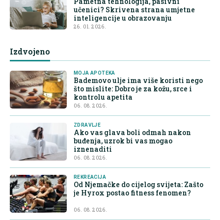
Pametna tehnologija, pasivni
učenici? Skrivena strana umjetne
inteligencije u obrazovanju
26. 01. 2026.
Izdvojeno
MOJA APOTEKA
Bademovo ulje ima više koristi nego
što mislite: Dobro je za kožu, srce i
kontrolu apetita
06. 08. 2026.
ZDRAVLJE
Ako vas glava boli odmah nakon
buđenja, uzrok bi vas mogao
iznenaditi
06. 08. 2026.
REKREACIJA
Od Njemačke do cijelog svijeta: Zašto
je Hyrox postao fitness fenomen?
06. 08. 2026.