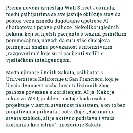
Prema novom izvještaju Wall Street Journala,
među psihijatrima se sve jasnije oblikuje stav da
postoji veza između dugotrajne upotrebe AI
chatbotova i pojave psihoze. Nekoliko uglednih
ljekara, koji su liječili pacijente s teškim psihičkim
poremećajima, navodi da su u više slučajeva
primijetili snažnu povezanost s intenzivnim
„razgovorima“ koje su ti pacijenti vodili s
vještačkom inteligencijom.
Među njima je i Keith Sakata, psihijatar s
Univerziteta Kalifornije u San Franciscu, koji je
liječio dvanaest osoba hospitaliziranih zbog
psihoze povezane s korištenjem AI-ja. Kako je
rekao za WSJ, problem nastaje kada osoba
projektuje vlastitu stvarnost na sistem, a on to bez
propitivanja prihvata i potvrđuje. „Računar ne
stvara zabludu, ali je aktivno podržava i vraća
korisniku kao istinu“, upozorio je Sakata.