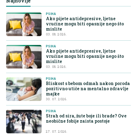
Najnovije
PSIHA
Ako pijete antidepresive, ljetne
vrućine mogu biti opasnije nego što
mislite
03. 08. 2026.
PSIHA
Ako pijete antidepresive, ljetne
vrućine mogu biti opasnije nego što
mislite
03. 08. 2026.
PSIHA
Bliskost s bebom odmah nakon poroda
pozitivno utiče na mentalno zdravlje
majke
30. 07. 2026.
PSIHA
Strah od sira, žute boje ili brade? Ove
neobične fobije zaista postoje
27. 07. 2026.