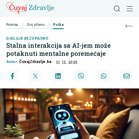
Početna
Živi zdravo
Psiha
DJELUJE BEZOPASNO
Stalna interakcija sa AI-jem može
potaknuti mentalne poremećaje
Autor:
ČuvajZdravlje.ba
31. 12. 2025.