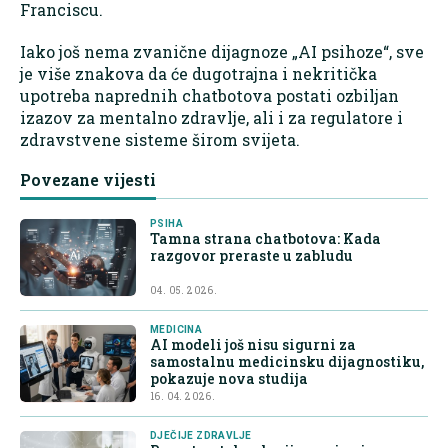
Franciscu.
Iako još nema zvanične dijagnoze „AI psihoze“, sve
je više znakova da će dugotrajna i nekritička
upotreba naprednih chatbotova postati ozbiljan
izazov za mentalno zdravlje, ali i za regulatore i
zdravstvene sisteme širom svijeta.
Povezane vijesti
PSIHA
Tamna strana chatbotova: Kada
razgovor preraste u zabludu
04. 05. 2026.
MEDICINA
AI modeli još nisu sigurni za
samostalnu medicinsku dijagnostiku,
pokazuje nova studija
16. 04. 2026.
DJEČIJE ZDRAVLJE