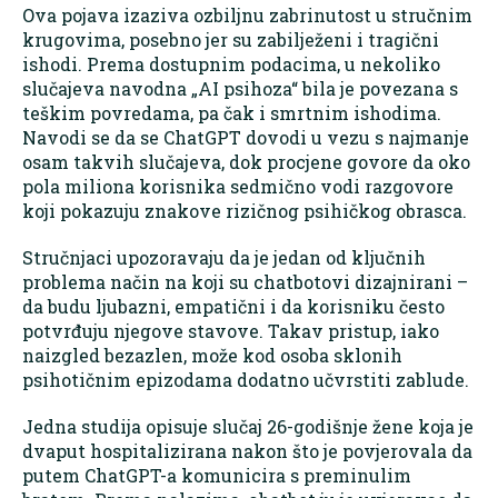
Ova pojava izaziva ozbiljnu zabrinutost u stručnim
krugovima, posebno jer su zabilježeni i tragični
ishodi. Prema dostupnim podacima, u nekoliko
slučajeva navodna „AI psihoza“ bila je povezana s
teškim povredama, pa čak i smrtnim ishodima.
Navodi se da se ChatGPT dovodi u vezu s najmanje
osam takvih slučajeva, dok procjene govore da oko
pola miliona korisnika sedmično vodi razgovore
koji pokazuju znakove rizičnog psihičkog obrasca.
Stručnjaci upozoravaju da je jedan od ključnih
problema način na koji su chatbotovi dizajnirani –
da budu ljubazni, empatični i da korisniku često
potvrđuju njegove stavove. Takav pristup, iako
naizgled bezazlen, može kod osoba sklonih
psihotičnim epizodama dodatno učvrstiti zablude.
Jedna studija opisuje slučaj 26-godišnje žene koja je
dvaput hospitalizirana nakon što je povjerovala da
putem ChatGPT-a komunicira s preminulim