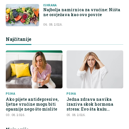
ISHRANA
Najbolja namirnica za vrućine: Ništa
ne osvježava kao ovo povrće
06. 08. 2026.
Najčitanije
PSIHA
PSIHA
Ako pijete antidepresive,
Jedna zdrava navika
ljetne vrućine mogu biti
izaziva skok hormona
opasnije nego što mislite
stresa: Evo šta kažu
endokrinolozi
03. 08. 2026.
05. 08. 2026.