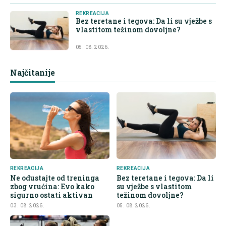
REKREACIJA
Bez teretane i tegova: Da li su vježbe s
vlastitom težinom dovoljne?
05. 08. 2026.
Najčitanije
REKREACIJA
REKREACIJA
Ne odustajte od treninga
Bez teretane i tegova: Da li
zbog vrućina: Evo kako
su vježbe s vlastitom
sigurno ostati aktivan
težinom dovoljne?
03. 08. 2026.
05. 08. 2026.