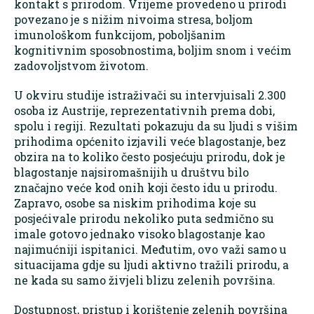
kontakt s prirodom. Vrijeme provedeno u prirodi
povezano je s nižim nivoima stresa, boljom
imunološkom funkcijom, poboljšanim
kognitivnim sposobnostima, boljim snom i većim
zadovoljstvom životom.
U okviru studije istraživači su intervjuisali 2.300
osoba iz Austrije, reprezentativnih prema dobi,
spolu i regiji. Rezultati pokazuju da su ljudi s višim
prihodima općenito izjavili veće blagostanje, bez
obzira na to koliko često posjećuju prirodu, dok je
blagostanje najsiromašnijih u društvu bilo
značajno veće kod onih koji često idu u prirodu.
Zapravo, osobe sa niskim prihodima koje su
posjećivale prirodu nekoliko puta sedmično su
imale gotovo jednako visoko blagostanje kao
najimućniji ispitanici. Međutim, ovo važi samo u
situacijama gdje su ljudi aktivno tražili prirodu, a
ne kada su samo živjeli blizu zelenih površina.
Dostupnost, pristup i korištenje zelenih površina