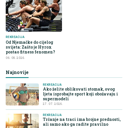
REKREACIJA
Od Njemačke do cijelog
svijeta: Zašto je Hyrox
postao fitness fenomen?
06. 08. 2026.
Najnovije
REKREACIJA
Ako želite oblikovati stomak, ovog
ljeta isprobajte sport koji obožavaju i
supermodeli
27. 07. 2026.
REKREACIJA
Trčanje na traci ima brojne prednosti,
ali samo ako ga radite pravilno