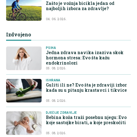
Zašto je vožnja bicikla jedan od
najboljih izbora za zdravlje?
04. 06. 2026.
Izdvojeno
PSIHA
Jedna zdrava navika izaziva skok
hormona stresa: Evo šta kažu
endokrinolozi
05. 08. 2026.
ISHRANA
Guliti ili ne? Evo šta je zdraviji izbor
kada su u pitanju krastavci i tikvice
05. 08. 2026.
DJEČIJE ZDRAVLJE
Bebina koža traži posebnu njegu: Evo
koje sastojke birati, a koje preskočiti
05. 08. 2026.