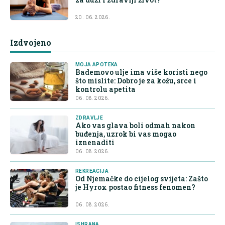
20. 06. 2026.
Izdvojeno
MOJA APOTEKA
Bademovo ulje ima više koristi nego
što mislite: Dobro je za kožu, srce i
kontrolu apetita
06. 08. 2026.
ZDRAVLJE
Ako vas glava boli odmah nakon
buđenja, uzrok bi vas mogao
iznenaditi
06. 08. 2026.
REKREACIJA
Od Njemačke do cijelog svijeta: Zašto
je Hyrox postao fitness fenomen?
06. 08. 2026.
ISHRANA