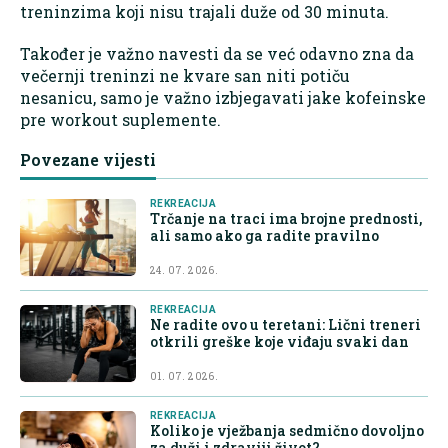
treninzima koji nisu trajali duže od 30 minuta.
Također je važno navesti da se već odavno zna da
večernji treninzi ne kvare san niti potiču
nesanicu, samo je važno izbjegavati jake kofeinske
pre workout suplemente.
Povezane vijesti
REKREACIJA
Trčanje na traci ima brojne prednosti,
ali samo ako ga radite pravilno
24. 07. 2026.
REKREACIJA
Ne radite ovo u teretani: Lični treneri
otkrili greške koje viđaju svaki dan
01. 07. 2026.
REKREACIJA
Koliko je vježbanja sedmično dovoljno
za duži i zdraviji život?