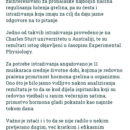
zainteresovani za pronalaske najboljih načina
regulisanja lučenja grelina, pa su česta i
istraživanja koja imaju za cilj da daju jasne
odgovore na to pitanje.
Jedno od takvih istraživanja provedeno je na
Charles Sturt univerzitetu u Australiji, te su
rezultati istog objavljeni u časopisu Experimental
Physiology.
Za potrebe istraživanja angažovano je 11
muškaraca srednje životne dobi, kojima je redovno
praćena prisutnost hormona grelina u organizmu.
Ono što je bilo jasno vidljivo nakon analiziranja
rezultata je to da se kod dijela ispitanika koji su
redovno vježbali u ranim večernjim satima,
prisustvo hormona gladi pokazalo kao najniže
tokom dana.
Važno je istaći i i to da se nije radilo o nekim
pretjerano dugim, već kratkim i efikasnim