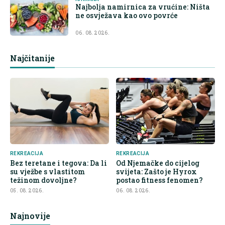
Najbolja namirnica za vrućine: Ništa
ne osvježava kao ovo povrće
06. 08. 2026.
Najčitanije
REKREACIJA
REKREACIJA
Bez teretane i tegova: Da li
Od Njemačke do cijelog
su vježbe s vlastitom
svijeta: Zašto je Hyrox
težinom dovoljne?
postao fitness fenomen?
05. 08. 2026.
06. 08. 2026.
Najnovije