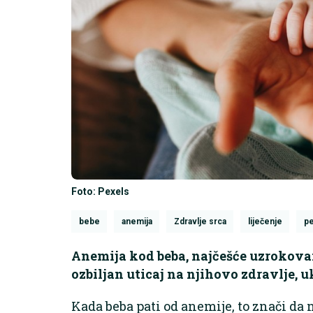
Foto: Pexels
bebe
anemija
Zdravlje srca
liječenje
pe
Anemija kod beba, najčešće uzrokova
ozbiljan uticaj na njihovo zdravlje, u
Kada beba pati od anemije, to znači da 