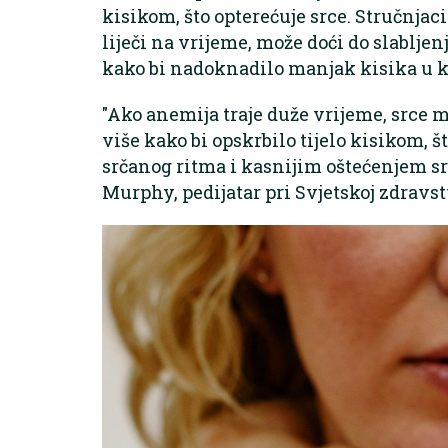
kisikom, što opterećuje srce. Stručnja
liječi na vrijeme, može doći do slabljen
kako bi nadoknadilo manjak kisika u k
"Ako anemija traje duže vrijeme, srce mo
više kako bi opskrbilo tijelo kisikom, 
srčanog ritma i kasnijim oštećenjem sr
Murphy, pedijatar pri Svjetskoj zdravs