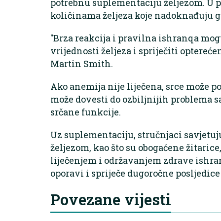
potrebnu suplementaciju željezom. U pr
količinama željeza koje nadoknađuju g
"Brza reakcija i pravilna ishranqa mo
vrijednosti željeza i spriječiti optereće
Martin Smith.
Ako anemija nije liječena, srce može p
može dovesti do ozbiljnijih problema sa
srčane funkcije.
Uz suplementaciju, stručnjaci savjetuj
željezom, kao što su obogaćene žitari
liječenjem i održavanjem zdrave ishran
oporavi i spriječe dugoročne posljedice 
Povezane vijesti