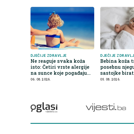
DJEČIJE ZDRAVLJE
DJEČIJE ZDRAVL
Ne reaguje svaka koža
Bebina koža t
isto: Četiri vrste alergije
posebnu njegu
na sunce koje pogađaju
sastojke birat
djecu
preskočiti
06. 08. 2026.
05. 08. 2026.