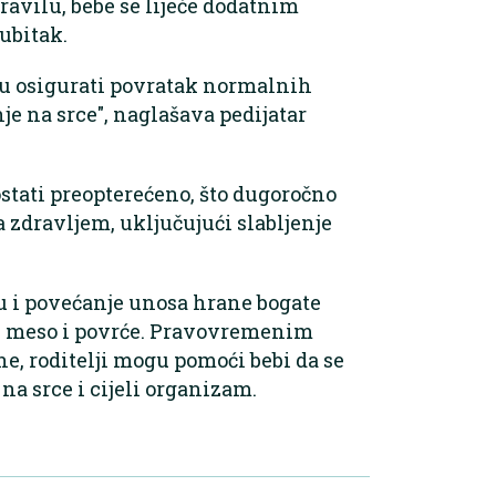
avilu, bebe se liječe dodatnim
ubitak.
gu osigurati povratak normalnih
nje na srce", naglašava pedijatar
ostati preopterećeno, što dugoročno
 zdravljem, uključujući slabljenje
u i povećanje unosa hrane bogate
ce, meso i povrće. Pravovremenim
e, roditelji mogu pomoći bebi da se
na srce i cijeli organizam.