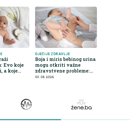
JE
DJEČIJE ZDRAVLJE
raži
Boja i miris bebinog urina
: Evo koje
mogu otkriti važne
i, a koje
zdravstvene probleme:
Evo na šta roditelji
03. 08. 2026.
trebaju obr