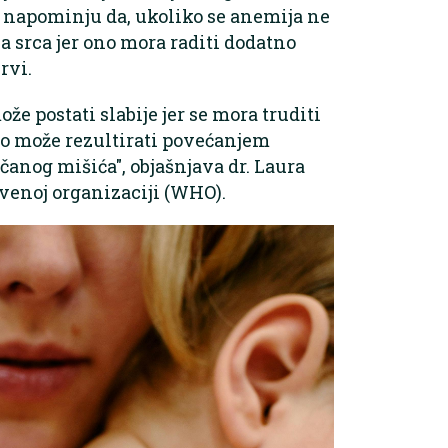
ci napominju da, ukoliko se anemija ne
ja srca jer ono mora raditi dodatno
rvi.
že postati slabije jer se mora truditi
što može rezultirati povećanjem
čanog mišića", objašnjava dr. Laura
tvenoj organizaciji (WHO).