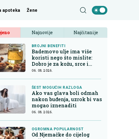
a apoteka
Žene
jeno
Najnovije
Najčitanije
BROJNI BENEFITI
Bademovo ulje ima više
koristi nego što mislite:
Dobro je za kožu, srce i
kontrolu apetita
06. 08. 2026.
ŠEST MOGUĆIH RAZLOGA
Ako vas glava boli odmah
nakon buđenja, uzrok bi vas
mogao iznenaditi
06. 08. 2026.
OGROMNA POPULARNOST
Od Njemačke do cijelog