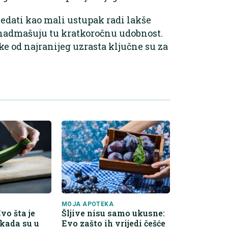
edati kao mali ustupak radi lakše
si nadmašuju tu kratkoročnu udobnost.
ke od najranijeg uzrasta ključne su za
MOJA APOTEKA
Evo šta je
Šljive nisu samo ukusne:
 kada su u
Evo zašto ih vrijedi češće