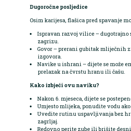
Dugoročne posljedice
Osim karijesa, flašica pred spavanje mo
Ispravan razvoj vilice – dugotrajno
zagrizu.
Govor – prerani gubitak mliječnih z
izgovora.
Navike u ishrani – dijete se može em
prelazak na čvrstu hranu ili čašu.
Kako izbjeći ovu naviku?
Nakon 6. mjeseca, dijete se postepeno
Umjesto mlijeka, ponudite vodu ako di
Uvedite rutinu uspavljivanja bez hr
zagrljaj.
Redovno perite zube ili brišite des