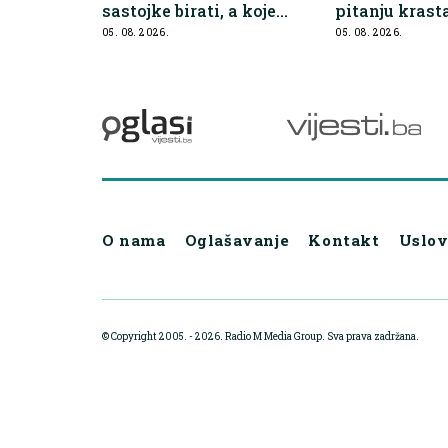
sastojke birati, a koje
pitanju krast
preskočiti
tikvice
05. 08. 2026.
05. 08. 2026.
O nama
Oglašavanje
Kontakt
Uslov
© Copyright 2005. - 2026. Radio M Media Group.
Sva prava zadržana.