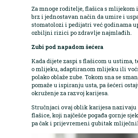
Za mnoge roditelje, flašica s mlijekom 
brz i jednostavan način da umire i usp
stomatolozi i pedijatri već godinama up
ozbiljni rizici po zdravlje najmlađih.
Zubi pod napadom šećera
Kada dijete zaspi s flašicom u ustima, t
o mlijeku, adaptiranom mlijeku ili voć
polako oblaže zube. Tokom sna se smanj
pomaže u ispiranju usta, pa šećeri osta
okruženje za razvoj karijesa.
Stručnjaci ovaj oblik karijesa nazivaju 
flašice, koji najčešće pogađa gornje sje
pa čak i prijevremeni gubitak mliječni