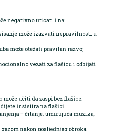
že negativno uticati i na:
 sisanje može izazvati nepravilnosti u
uba može otežati pravilan razvoj
ocionalno vezati za flašicu i odbijati
 može učiti da zaspi bez flašice.
jete insistira na flašici.
anjenja – čitanje, umirujuća muzika,
ni gazom nakon posljednjeg obroka.