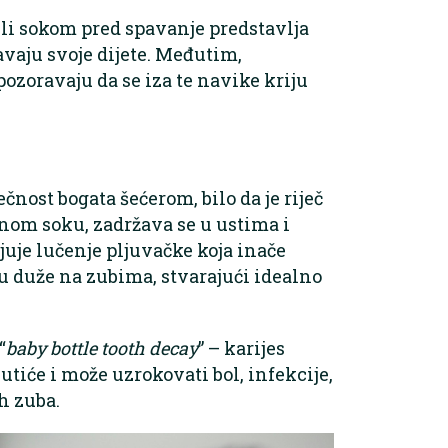
ili sokom pred spavanje predstavlja
avaju svoje dijete. Međutim,
ozoravaju da se iza te navike kriju
ečnost bogata šećerom, bilo da je riječ
nom soku, zadržava se u ustima i
uje lučenje pljuvačke koja inače
ju duže na zubima, stvarajući idealno
“
baby bottle tooth decay
” – karijes
kutiće i može uzrokovati bol, infekcije,
h zuba.