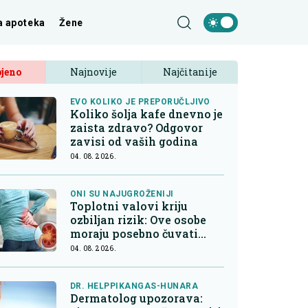
a apoteka
Žene
jeno
Najnovije
Najčitanije
EVO KOLIKO JE PREPORUČLJIVO
Koliko šolja kafe dnevno je
zaista zdravo? Odgovor
zavisi od vaših godina
04. 08. 2026.
ONI SU NAJUGROŽENIJI
Toplotni valovi kriju
ozbiljan rizik: Ove osobe
moraju posebno čuvati
bubrege
04. 08. 2026.
DR. HELPPIKANGAS-HUNARA
Dermatolog upozorava: