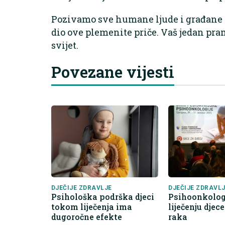
Pozivamo sve humane ljude i građane k
dio ove plemenite priče. Vaš jedan pr
svijet.
Povezane vijesti
DJEČIJE ZDRAVLJE
DJEČIJE ZDRAVL
Psihološka podrška djeci
Psihoonkologi
tokom liječenja ima
liječenju djec
dugoročne efekte
raka