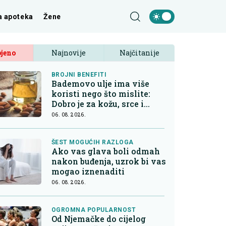
a apoteka
Žene
jeno
Najnovije
Najčitanije
BROJNI BENEFITI
Bademovo ulje ima više
koristi nego što mislite:
Dobro je za kožu, srce i
kontrolu apetita
06. 08. 2026.
ŠEST MOGUĆIH RAZLOGA
Ako vas glava boli odmah
nakon buđenja, uzrok bi vas
mogao iznenaditi
06. 08. 2026.
OGROMNA POPULARNOST
Od Njemačke do cijelog