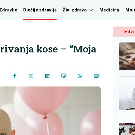
Zdravlje
Dječije zdravlje
Živi zdravo
Medicina
Moj
Izdvo
arivanja kose – “Moja