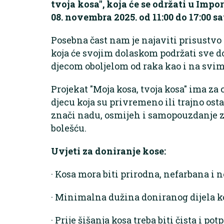
tvoja kosa", koja će se održati u Imp
08. novembra 2025. od 11:00 do 17:00 sat
Posebna čast nam je najaviti prisustvo
koja će svojim dolaskom podržati sve do
djecom oboljelom od raka kao i na svi
Projekat "Moja kosa, tvoja kosa" ima za 
djecu koja su privremeno ili trajno ost
znači nadu, osmijeh i samopouzdanje za
bolešću.
Uvjeti za doniranje kose:
· Kosa mora biti prirodna, nefarbana i
· Minimalna dužina doniranog dijela k
· Prije šišanja kosa treba biti čista i po