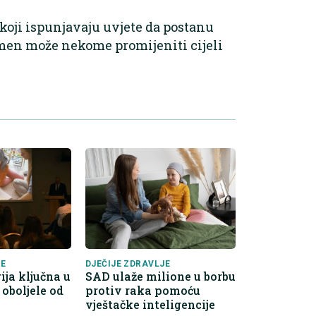
oji ispunjavaju uvjete da postanu
amen može nekome promijeniti cijeli
JE
DJEČIJE ZDRAVLJE
ja ključna u
SAD ulaže milione u borbu
e oboljele od
protiv raka pomoću
vještačke inteligencije