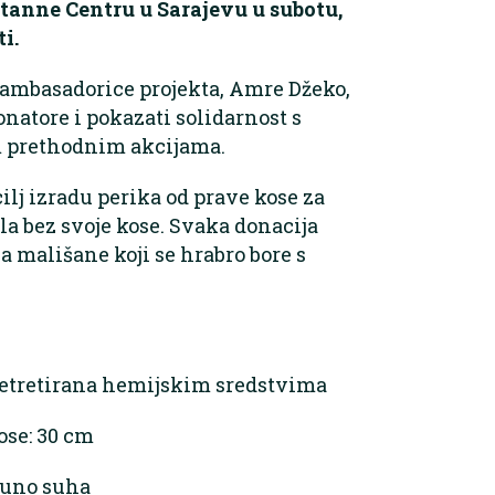
ortanne Centru u Sarajevu u subotu,
i.
 ambasadorice projekta, Amre Džeko,
natore i pokazati solidarnost s
m prethodnim akcijama.
cilj izradu perika od prave kose za
ala bez svoje kose. Svaka donacija
 mališane koji se hrabro bore s
 netretirana hemijskim sredstvima
ose: 30 cm
tpuno suha