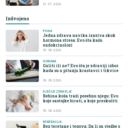
31. 07. 2026.
Izdvojeno
PSIHA
Jedna zdrava navika izaziva skok
hormona stresa: Evo šta kažu
endokrinolozi
05. 08. 2026.
ISHRANA
Guliti ili ne? Evo šta je zdraviji izbor
kada su u pitanju krastavci i tikvice
05. 08. 2026.
DJEČIJE ZDRAVLJE
Bebina koža traži posebnu njegu: Evo
koje sastojke birati, a koje preskočiti
05. 08. 2026.
REKREACIJA
Bez teretane i tegova: Da li su vježbe s