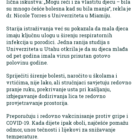
lična iskustva: „Mogu reći i za vlastitu djecu – bila
su mnogo češće bolesna kad su bila manja“, rekla je
dr. Nicole Torres s Univerziteta u Miamiju.
Starija istraživanja već su pokazala da mala djeca
imaju ključnu ulogu u širenju respiratornih
infekcija u porodici. Jedna ranija studija s
Univerziteta u Utahu otkrila je da su djeca mlađa
od pet godina imala virus prisutan gotovo
polovinu godine.
Spriječiti širenje bolesti, naročito u školama i
vrtićima, nije lako, ali stručnjaci savjetuju redovno
pranje ruku, prekrivanje usta pri kašljanju,
izbjegavanje dodirivanja lica te redovno
provjetravanje prostorija.
Preporučuju i redovno vakcinisanje protiv gripe i
COVID-19. Kada dijete ipak oboli, najčešće pomažu
odmor, unos tečnosti i lijekovi za snižavanje
temperature.