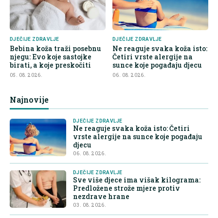
DJEČIJE ZDRAVLJE
DJEČIJE ZDRAVLJE
Bebina koža traži posebnu
Ne reaguje svaka koža isto:
njegu: Evo koje sastojke
Četiri vrste alergije na
birati, a koje preskočiti
sunce koje pogađaju djecu
05. 08. 2026.
06. 08. 2026.
Najnovije
DJEČIJE ZDRAVLJE
Ne reaguje svaka koža isto: Četiri
vrste alergije na sunce koje pogađaju
djecu
06. 08. 2026.
DJEČIJE ZDRAVLJE
Sve više djece ima višak kilograma:
Predložene strože mjere protiv
nezdrave hrane
03. 08. 2026.