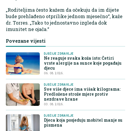
„Roditeljima često kažem da očekuju da im dijete
bude prehlađeno otprilike jednom mjesečno“, kaže
dr. Torres. „Tako to jednostavno izgleda dok
imunitet ne ojača.“
Povezane vijesti
DJEČIJE ZDRAVLJE
Ne reaguje svaka koža isto: Četiri
vrste alergije na sunce koje pogađaju
djecu
06. 08. 2026.
DJEČIJE ZDRAVLJE
Sve više djece ima višak kilograma:
Predložene strože mjere protiv
nezdrave hrane
03. 08. 2026.
DJEČIJE ZDRAVLJE
Djeca koja posjeduju mobitel manje su
pismena