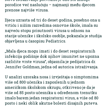
porodice već naslućuju – najmanji među djecom
prenose najviše virusa.
Djeca uzrasta od tri do deset godina, posebno ona u
vrtiću i nižim razredima osnovne škole, imala su
najveću stopu prisutnosti virusa u odnosu na
starije učenike i školsko osoblje, pokazala je studija
objavljena u časopisu Pediatrics.
„Mala djeca mogu imati i do deset respiratornih
infekcija godišnje dok njihov imunitet ne upozna
različite vrste virusa“, objasnila je pedijatrica dr.
Jennifer Goldman, jedna od autorica istraživanja.
U analizi uzoraka nosa i izvještaja o simptomima
više od 800 učenika i zaposlenih u jednom
američkom školskom okrugu, otkriveno je da je
više od 85 posto učesnika u određenom trenutku
imalo barem jedan respiratorni virus, a više od 80
posto i neki oblik akutne bolesti disajnih puteva.