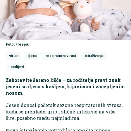
Foto: Freepik
virusi
djeca
respiratorni virusi
istraživanja
pedijatri
Zaboravite šareno lišće – za roditelje pravi znak
jeseni su djeca s kašljem, kijavicom i začepljenim
nosom.
Jesen donosi početak sezone respiratornih virusa,
kada se prehlade, grip i slične infekcije najviše
šire, posebno među najmlađima.
Novo istraživanje potvrdilo je ono što mnoge