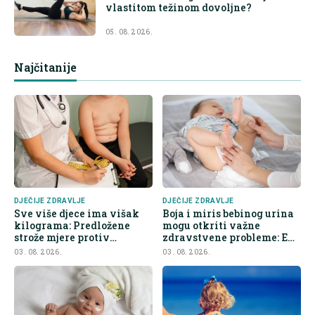
vlastitom težinom dovoljne?
05. 08. 2026.
Najčitanije
DJEČIJE ZDRAVLJE
DJEČIJE ZDRAVLJE
Sve više djece ima višak
Boja i miris bebinog urina
kilograma: Predložene
mogu otkriti važne
strože mjere protiv
zdravstvene probleme: Evo
nezdrave hrane
na šta roditelji trebaju obr
03. 08. 2026.
03. 08. 2026.