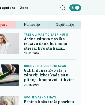
a apoteka
Žene
jeno
Najnovije
Najčitanije
TREBA LI VAS TO ZABRINUTI?
Jedna zdrava navika
izaziva skok hormona
stresa: Evo šta kažu
endokrinolozi
05. 08. 2026.
ODGOVOR JE JEDNOSTAVAN
Guliti ili ne? Evo šta je
zdraviji izbor kada su u
pitanju krastavci i tikvice
05. 08. 2026.
OVO JE VAŽNO ZNATI
Bebina koža traži posebnu