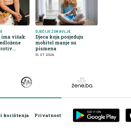
JE
DJEČIJE ZDRAVLJE
e ima višak
Djeca koja posjeduju
redložene
mobitel manje su
protiv
pismena
ne
31. 07. 2026.
i korištenja
Privatnost