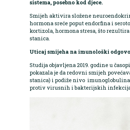
sistema, posebno kod djece.
Smijeh aktivira složene neuroendokri
hormona sreće poput endorfina i serot
kortizola, hormona stresa, što rezulti
stanica.
Uticaj smijeha na imunološki odgovo
Studija objavljena 2019. godine u časop
pokazala je da redovni smijeh povećav
stanica) i podiže nivo imunoglobulina A
protiv virusnih i bakterijskih infekcija