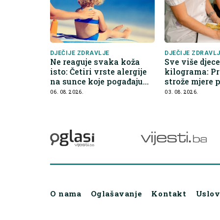
DJEČIJE ZDRAVLJE
DJEČIJE ZDRAVL
Ne reaguje svaka koža
Sve više djec
isto: Četiri vrste alergije
kilograma: P
na sunce koje pogađaju
strože mjere 
djecu
nezdrave hra
06. 08. 2026.
03. 08. 2026.
O nama
Oglašavanje
Kontakt
Uslov