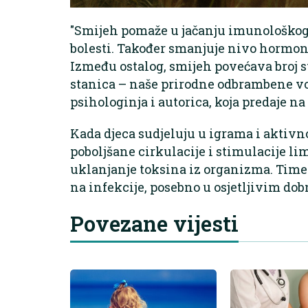
"Smijeh pomaže u jačanju imunološkog 
bolesti. Također smanjuje nivo hormona
Između ostalog, smijeh povećava broj st
stanica – naše prirodne odbrambene voj
psihologinja i autorica, koja predaje 
Kada djeca sudjeluju u igrama i aktivn
poboljšane cirkulacije i stimulacije li
uklanjanje toksina iz organizma. Time
na infekcije, posebno u osjetljivim d
Povezane vijesti