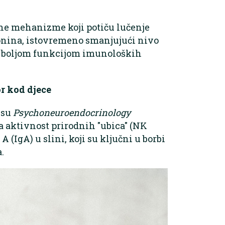
ne mehanizme koji potiču lučenje
onina, istovremeno smanjujući nivo
ra boljom funkcijom imunoloških
r kod djece
isu
Psychoneuroendocrinology
a aktivnost prirodnih "ubica" (NK
 (IgA) u slini, koji su ključni u borbi
.