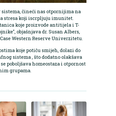
sistema, čineći nas otpornijima na
 stresa koji iscrpljuju imunitet.
anica koje proizvode antitijela i T-
nike", objašnjava dr. Susan Albers,
na Case Western Reserve Univerzitetu.
ostima koje potiču smijeh, dolazi do
mfnog sistema , što dodatno olakšava
 se poboljšava homeostaza i otpornost
obnim grupama.