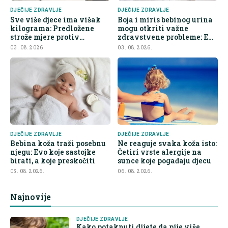
DJEČIJE ZDRAVLJE
DJEČIJE ZDRAVLJE
Sve više djece ima višak
Boja i miris bebinog urina
kilograma: Predložene
mogu otkriti važne
strože mjere protiv
zdravstvene probleme: Evo
nezdrave hrane
na šta roditelji trebaju obr
03. 08. 2026.
03. 08. 2026.
DJEČIJE ZDRAVLJE
DJEČIJE ZDRAVLJE
Bebina koža traži posebnu
Ne reaguje svaka koža isto:
njegu: Evo koje sastojke
Četiri vrste alergije na
birati, a koje preskočiti
sunce koje pogađaju djecu
05. 08. 2026.
06. 08. 2026.
Najnovije
DJEČIJE ZDRAVLJE
Kako potaknuti dijete da pije više