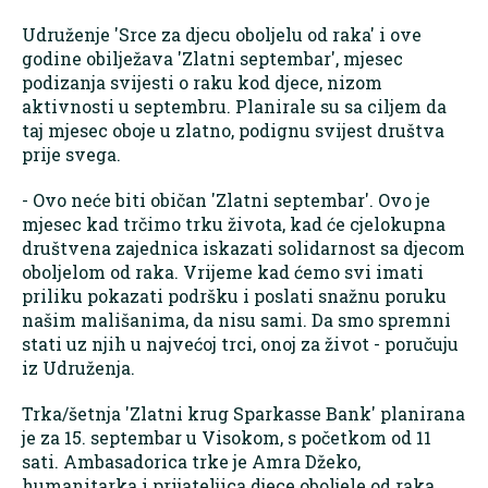
Udruženje 'Srce za djecu oboljelu od raka' i ove
godine obilježava 'Zlatni septembar', mjesec
podizanja svijesti o raku kod djece, nizom
aktivnosti u septembru. Planirale su sa ciljem da
taj mjesec oboje u zlatno, podignu svijest društva
prije svega.
- Ovo neće biti običan 'Zlatni septembar'. Ovo je
mjesec kad trčimo trku života, kad će cjelokupna
društvena zajednica iskazati solidarnost sa djecom
oboljelom od raka. Vrijeme kad ćemo svi imati
priliku pokazati podršku i poslati snažnu poruku
našim mališanima, da nisu sami. Da smo spremni
stati uz njih u najvećoj trci, onoj za život - poručuju
iz Udruženja.
Trka/šetnja 'Zlatni krug Sparkasse Bank' planirana
je za 15. septembar u Visokom, s početkom od 11
sati. Ambasadorica trke je Amra Džeko,
humanitarka i prijateljica djece oboljele od raka.