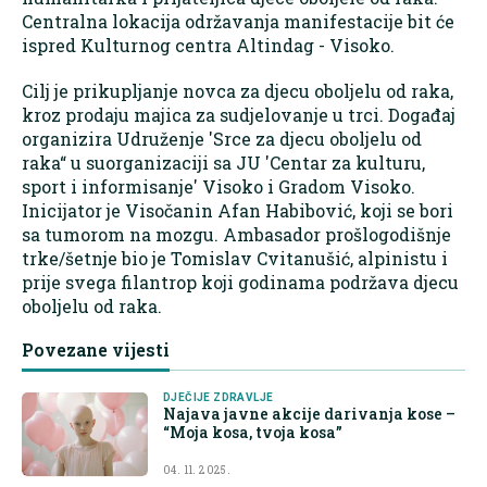
Centralna lokacija održavanja manifestacije bit će
ispred Kulturnog centra Altindag - Visoko.
Cilj je prikupljanje novca za djecu oboljelu od raka,
kroz prodaju majica za sudjelovanje u trci. Događaj
organizira Udruženje 'Srce za djecu oboljelu od
raka“ u suorganizaciji sa JU 'Centar za kulturu,
sport i informisanje' Visoko i Gradom Visoko.
Inicijator je Visočanin Afan Habibović, koji se bori
sa tumorom na mozgu. Ambasador prošlogodišnje
trke/šetnje bio je Tomislav Cvitanušić, alpinistu i
prije svega filantrop koji godinama podržava djecu
oboljelu od raka.
Povezane vijesti
DJEČIJE ZDRAVLJE
Najava javne akcije darivanja kose –
“Moja kosa, tvoja kosa”
04. 11. 2025.