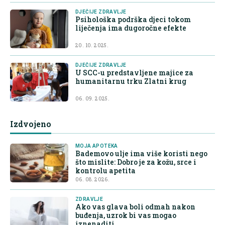
DJEČIJE ZDRAVLJE
Psihološka podrška djeci tokom
liječenja ima dugoročne efekte
20. 10. 2025.
DJEČIJE ZDRAVLJE
U SCC-u predstavljene majice za
humanitarnu trku Zlatni krug
06. 09. 2025.
Izdvojeno
MOJA APOTEKA
Bademovo ulje ima više koristi nego
što mislite: Dobro je za kožu, srce i
kontrolu apetita
06. 08. 2026.
ZDRAVLJE
Ako vas glava boli odmah nakon
buđenja, uzrok bi vas mogao
iznenaditi