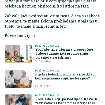
Stvar je u tome što prilikom grljenja tijelo djeteta
oslobađa hormon oksitocin, koji utiče na rast.
Zahvaljujući oksitocinu, osim rasta, djeca su takođe
otpornija, te manje sklona prehladama, upalama u
tijelu, te imaju snažniji imunitet.
Povezane vijesti
DJEČIJE ZDRAVLJE
YouTube tinejdžerima preporučuje
videosadržaje koji promoviraju
poremećaje u ishrani
14. 07. 2026.
DJEČIJE ZDRAVLJE
Rijetke bolesti nisu rijedak problem,
bez koga nema sigurne terapije?
28. 02. 2026.
DJEČIJE ZDRAVLJE
Prehlada ili gripa kod djece: Kako ih
razlikovati i kada potražiti ljekara