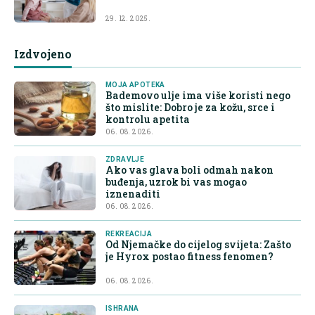
29. 12. 2025.
Izdvojeno
MOJA APOTEKA
Bademovo ulje ima više koristi nego
što mislite: Dobro je za kožu, srce i
kontrolu apetita
06. 08. 2026.
ZDRAVLJE
Ako vas glava boli odmah nakon
buđenja, uzrok bi vas mogao
iznenaditi
06. 08. 2026.
REKREACIJA
Od Njemačke do cijelog svijeta: Zašto
je Hyrox postao fitness fenomen?
06. 08. 2026.
ISHRANA