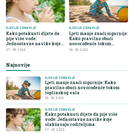
DJEČIJE ZDRAVLJE
DJEČIJE ZDRAVLJE
Kako potaknuti dijete da
Ljeti manje znači sigurnije:
pije više vode:
Kako pravilno obući
Jednostavne navike koje
novorođenče tokom
olakšavaju roditeljima
toplinskog vala
07. 08. 2026.
08. 08. 2026.
Najnovije
DJEČIJE ZDRAVLJE
Ljeti manje znači sigurnije: Kako
pravilno obući novorođenče tokom
toplinskog vala
08. 08. 2026.
DJEČIJE ZDRAVLJE
Kako potaknuti dijete da pije više
vode: Jednostavne navike koje
olakšavaju roditeljima
07. 08. 2026.