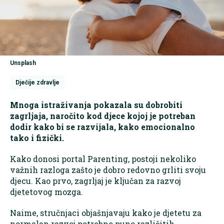
Unsplash
Dječije zdravlje
Mnoga istraživanja pokazala su dobrobiti
zagrljaja, naročito kod djece kojoj je potreban
dodir kako bi se razvijala, kako emocionalno
tako i fizički.
Kako donosi portal Parenting, postoji nekoliko
važnih razloga zašto je dobro redovno grliti svoju
djecu. Kao prvo, zagrljaj je ključan za razvoj
djetetovog mozga.
Naime, stručnjaci objašnjavaju kako je djetetu za
normalan razvoj potrebno puno različitih