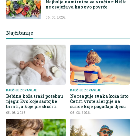
Najbolja namirnica za vrućine: Ništa
ne osvježava kao ovo povrće
06. 08. 2026.
Najčitanije
DJEČIJE ZDRAVLJE
DJEČIJE ZDRAVLJE
Bebina koža traži posebnu
Ne reaguje svaka koža isto:
njegu: Evo koje sastojke
Četiri vrste alergije na
birati, a koje preskočiti
sunce koje pogađaju djecu
05. 08. 2026.
06. 08. 2026.