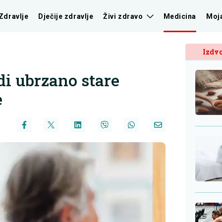
Zdravlje
Dječije zdravlje
Živi zdravo
Medicina
Moj
Izdvo
udi ubrzano stare
e