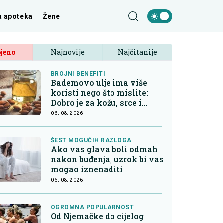
a apoteka
Žene
jeno
Najnovije
Najčitanije
BROJNI BENEFITI
Bademovo ulje ima više
koristi nego što mislite:
Dobro je za kožu, srce i
kontrolu apetita
06. 08. 2026.
ŠEST MOGUĆIH RAZLOGA
Ako vas glava boli odmah
nakon buđenja, uzrok bi vas
mogao iznenaditi
06. 08. 2026.
OGROMNA POPULARNOST
Od Njemačke do cijelog