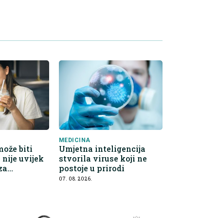
MEDICINA
ože biti
Umjetna inteligencija
i nije uvijek
stvorila viruse koji ne
 za
postoje u prirodi
07. 08. 2026.