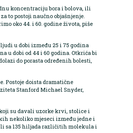
nu koncentraciju bora i bolova, ili
 za to postoji naučno objašnjenje.
imo oko 44. i 60. godine života, piše
 ljudi u dobi između 25 i 75 godina
na u dobi od 44 i 60 godina. Otkrića bi
dolazi do porasta određenih bolesti,
e. Postoje doista dramatične
rziteta Stanford Michael Snyder,
koji su davali uzorke krvi, stolice i
vakih nekoliko mjeseci između jedne i
 sa 135 hiljada različitih molekula i