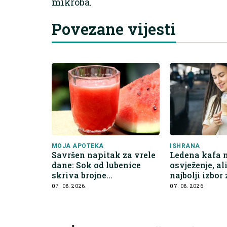
mikroba.
Povezane vijesti
MOJA APOTEKA
ISHRANA
Savršen napitak za vrele
Ledena kafa m
dane: Sok od lubenice
osvježenje, al
skriva brojne
najbolji izbor
zdravstvene prednosti
hidrataciju
07. 08. 2026.
07. 08. 2026.