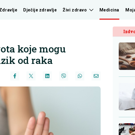
Zdravlje
Dječije zdravlje
Živi zdravo
Medicina
Moj
Izdvo
vota koje mogu
izik od raka