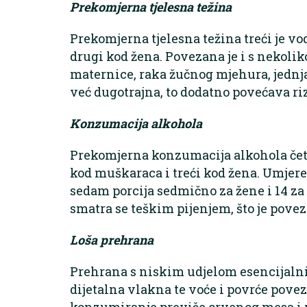
Prekomjerna tjelesna težina
Prekomjerna tjelesna težina treći je v
drugi kod žena. Povezana je i s nekolik
maternice, raka žučnog mjehura, jednjak
već dugotrajna, to dodatno povećava riz
Konzumacija alkohola
Prekomjerna konzumacija alkohola četv
kod muškaraca i treći kod žena. Umjere
sedam porcija sedmično za žene i 14 za
smatra se teškim pijenjem, što je pove
Loša prehrana
Prehrana s niskim udjelom esencijalnih
dijetalna vlakna te voće i povrće povez
konzumiranje previše crvenog mesa i