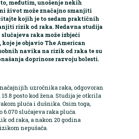
nito, međutim, unošenje nekih
i život može značajno smanjiti
itajte kojih je to sedam praktičnih
jiti rizik od raka. Nedavna studija
ih slučajeva raka može izbjeći
 koje je objavio The American
sobnih navika na rizik od raka te su
onašanja doprinose razvoju bolesti.
jznačajnijih uzročnika raka, odgovoran
15.8 posto kod žena. Studija je otkrila
rakom pluća i dušnika. Osim toga,
 6.070 slučajeva raka pluća.
ik od raka, a nakon 20 godina
 rizikom nepušača.