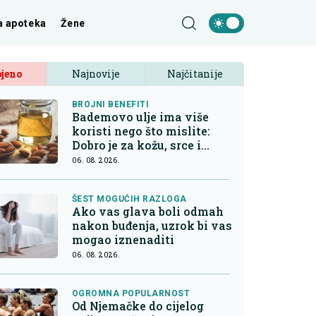
a apoteka
Žene
jeno
Najnovije
Najčitanije
BROJNI BENEFITI
Bademovo ulje ima više
koristi nego što mislite:
Dobro je za kožu, srce i
kontrolu apetita
06. 08. 2026.
ŠEST MOGUĆIH RAZLOGA
Ako vas glava boli odmah
nakon buđenja, uzrok bi vas
mogao iznenaditi
06. 08. 2026.
OGROMNA POPULARNOST
Od Njemačke do cijelog