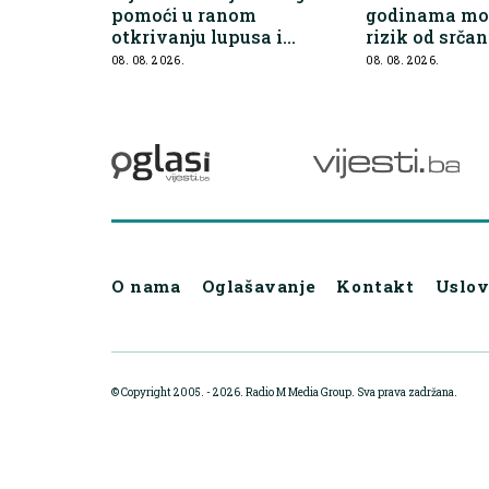
pomoći u ranom
godinama mo
otkrivanju lupusa i
rizik od srčan
drugih autoimunih
08. 08. 2026.
08. 08. 2026.
bolesti
O nama
Oglašavanje
Kontakt
Uslov
© Copyright 2005. - 2026. Radio M Media Group.
Sva prava zadržana.