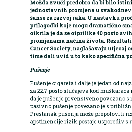
Možda zvuči predobro da bi bilo isti
jednostavnih promjena u svakodnevn
šanse za razvoj raka. U nastavku proč
prilagodbi koje mogu dramatično sman
otkrila je da se otprilike 40 posto sv
promjenama načina života. Rezultati,
Cancer Society, naglašavaju utjecaj o
time dali uvid u to kako specifična p
Pušenje
Pušenje cigareta i dalje je jedan od na
za 22.7 posto slučajeva kod muškaraca i 
da je pušenje prvenstveno povezano s 
pasivno pušenje povezano je s približno
Prestanak pušenja može prepoloviti riz
apstinencije rizik postaje usporediv s