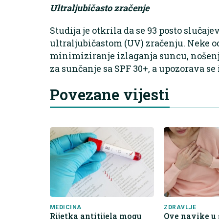
Ultraljubičasto zračenje
Studija je otkrila da se 93 posto sluča
ultraljubičastom (UV) zračenju. Neke 
minimiziranje izlaganja suncu, nošenje
za sunčanje sa SPF 30+, a upozorava se i
Povezane vijesti
MEDICINA
ZDRAVLJE
Rijetka antitijela mogu
Ove navike u