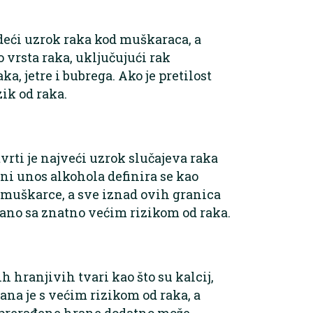
odeći uzrok raka kod muškaraca, a
o vrsta raka, uključujući rak
a, jetre i bubrega. Ako je pretilost
ik od raka.
rti je najveći uzrok slučajeva raka
ni unos alkohola definira se kao
 muškarce, a sve iznad ovih granica
zano sa znatno većim rizikom od raka.
 hranjivih tvari kao što su kalcij,
ana je s većim rizikom od raka, a
 prerađene hrane dodatno može