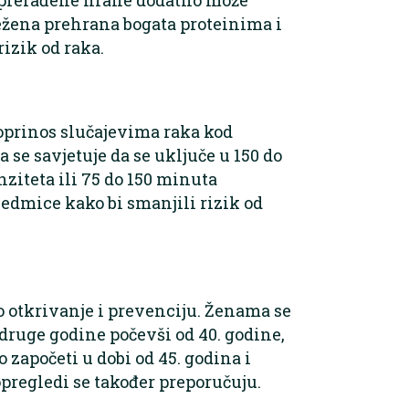
ežena prehrana bogata proteinima i
izik od raka.
doprinos slučajevima raka kod
 se savjetuje da se uključe u 150 do
ziteta ili 75 do 150 minuta
edmice kako bi smanjili rizik od
o otkrivanje i prevenciju. Ženama se
druge godine počevši od 40. godine,
o započeti u dobi od 45. godina i
opregledi se također preporučuju.