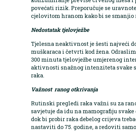
povećati rizik. Preporučuje se uravnot
cjelovitom hranom kako bi se smanjio r
Nedostatak tjelovježbe
Tjelesna neaktivnost je šesti najveći 
muškaraca i četvrti kod žena. Odraslima
300 minuta tjelovježbe umjerenog inten
aktivnosti snažnog intenziteta svake s
raka.
Važnost ranog otkrivanja
Rutinski pregledi raka važni su za ran
savjetuje da idu na mamografiju svake 
dok bi probir raka debelog crijeva treba
nastaviti do 75. godine, a redoviti sam