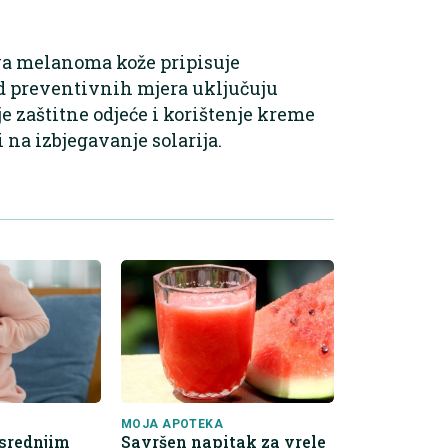
jeva melanoma kože pripisuje
od preventivnih mjera uključuju
 zaštitne odjeće i korištenje kreme
 na izbjegavanje solarija.
MOJA APOTEKA
 srednjim
Savršen napitak za vrele