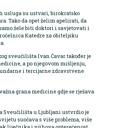
ih usluga su ustvari, birokratsko
a. Tako da opet želim apelirati, da
samo žele biti doktori i savjetovati i
pročelnica Katedre za obiteljsku
-a.
g sveučilišta Ivan Ćavar također je
medicine, a po njegovom mišljenju,
ekundarne i tercijarne zdravstvene
o važna grana medicine gdje se rješava
 Sveučilišta u Ljubljani ustvrdio je
svijetu suočava s više problema, više
ak liječnika i njihova opterećenost.