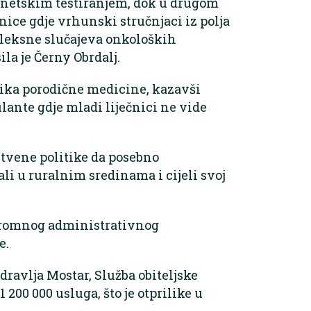
enetskim testiranjem, dok u drugom
nice gdje vrhunski stručnjaci iz polja
pleksne slučajeva onkoloških
ila je Černy Obrdalj.
nika porodične medicine, kazavši
ante gdje mladi liječnici ne vide
stvene politike da posebno
ali u ruralnim sredinama i cijeli svoj
ogromnog administrativnog
e.
zdravlja Mostar, Služba obiteljske
 200 000 usluga, što je otprilike u