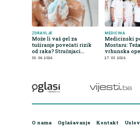
ZDRAVLJE
MEDICINA
Može li vaš gel za
Medicinski p
tuširanje povećati rizik
Mostaru: Tež
od raka? Stručnjaci
vrhunska ope
upozoravaju na ove
30. 06. 2026.
27. 03. 2026.
sastojke
O nama
Oglašavanje
Kontakt
Uslov