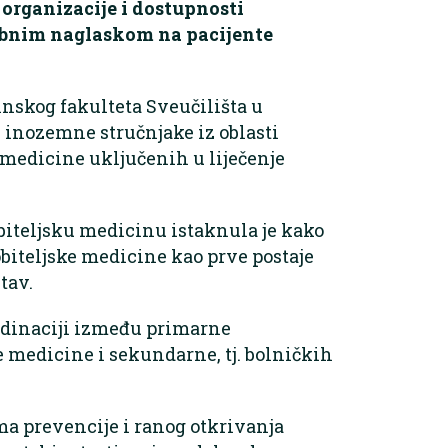
 organizacije i dostupnosti
ebnim naglaskom na pacijente
inskog fakulteta Sveučilišta u
inozemne stručnjake iz oblasti
a medicine uključenih u liječenje
obiteljsku medicinu istaknula je kako
 obiteljske medicine kao prve postaje
tav.
rdinaciji između primarne
e medicine i sekundarne, tj. bolničkih
a prevencije i ranog otkrivanja