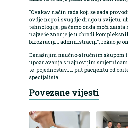
"Ovakav način rada koji se sada provod
ovdje nego i svugdje drugo u svijetu, u
tehnologije, pa ćemo onda moći zaista r
najveće znanje je u obradi kompleksnih
birokraciji i administraciji", rekao je on
Današnjim naučno-stručnim skupom tak
upoznavanja s najnovijim smjernicama 
te pojednostaviti put pacijentu od obit
specijalista.
Povezane vijesti