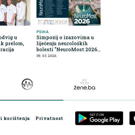
PSIHA
odvig u
Simpozij o izazovima u
ak prelom,
liječenju neuroloških
racija
bolesti "NeuroMost 2026"
13. i 14. marta
09. 03. 2026.
i korištenja
Privatnost