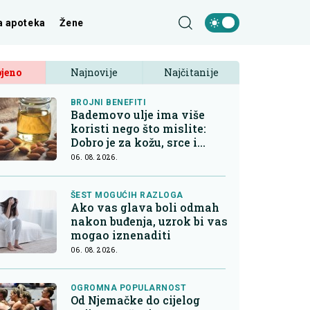
a apoteka
Žene
jeno
Najnovije
Najčitanije
BROJNI BENEFITI
Bademovo ulje ima više
koristi nego što mislite:
Dobro je za kožu, srce i
kontrolu apetita
06. 08. 2026.
ŠEST MOGUĆIH RAZLOGA
Ako vas glava boli odmah
nakon buđenja, uzrok bi vas
mogao iznenaditi
06. 08. 2026.
OGROMNA POPULARNOST
Od Njemačke do cijelog