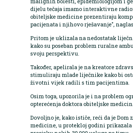
malignih bolesti, epidemiologijom i g
dijelu tečaja imamo interaktivne radio
obiteljske medicine prezentiraju kom
pacijenata i njihovo rješavanje", naglas
Pritom je uklizala na nedostatak liječ
kako su poseban problem ruralne ambul
svoju perspektivu.
Također, apelirala je na kreatore zdrav
stimuliraju mlade liječnike kako bi ost
životni vijek radili s tim pacijentima.
Osim toga, upozorila je i na problem 
opterećenja doktora obiteljske medicin
Dovoljno je, kako ističe, reći da je Dom 
medicine, u protekloj godini prikazala 1
prosjeku nekih 30 000 usluga po timu.