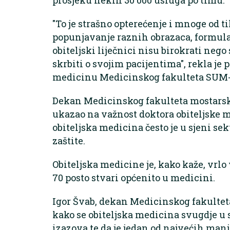
"To je strašno opterećenje i mnoge od t
popunjavanje raznih obrazaca, formular
obiteljski liječnici nisu birokrati nego 
skrbiti o svojim pacijentima", rekla je 
medicinu Medicinskog fakulteta SUM
Dekan Medicinskog fakulteta mostarsko
ukazao na važnost doktora obiteljske 
obiteljska medicina često je u sjeni s
zaštite.
Obiteljska medicine je, kako kaže, vrl
70 posto stvari općenito u medicini.
Igor Švab, dekan Medicinskog fakulteta
kako se obiteljska medicina svugdje u 
izazova te da je jedan od najvećih manj