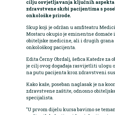
cilju osvjetljavanja ključnih aspekta
zdravstvene skrbi pacijentima s pos
onkološke prirode.
Skup koji je održan u amfiteatru Medic
Mostaru okupio je eminentne domaće i 
obiteljske medicine, ali i drugih gran
onkološkog pacijenta.
Edita Černy Obrdalj, šefica Katedre za 
je cilj ovog događaja rasvijetliti ulogu
na putu pacijenta kroz zdravstveni sus
Kako kaže, poseban naglasak je na koo
zdravstvene zaštite, odnosno obiteljsk
specijalista.
"U prvom dijelu kursa bavimo se temam