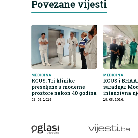
Povezane vijesti
MEDICINA
MEDICINA
KCUS: Tri klinike
KCUS i BHAAA
preseljene u moderne
saradnju: Mo
prostore nakon 40 godina
intenzivna nj
edukacija ka
02. 08. 2026.
29. 05. 2026.