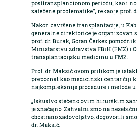
posttransplancionom periodu, kao i nov
zatečene problematike“, rekao je prof. dr
Nakon završene transplantacije, u Kabin
generalne direktorice je organizovan 
prof. dr. Burak, Goran Čerkez pomoćnik
Ministarstvu zdravstva FBiH (FMZ) i Ol
transplantacijsku medicinu u FMZ.
Prof. dr. Maksić ovom prilikom je istak
prepoznat kao medicinski centar čiji k
najkompleksnije procedure i metode u 
„Iskustvo stečeno ovim hirurškim za
je značajno. Zahvalni smo na nesebičn
obostrano zadovoljstvo, dogovorili smo 
dr. Maksić.