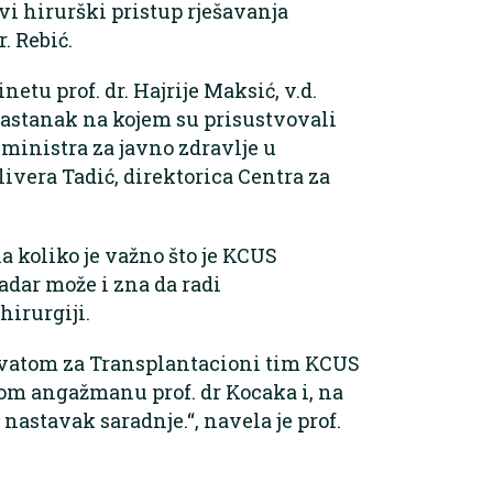
i hirurški pristup rješavanja
. Rebić.
etu prof. dr. Hajrije Maksić, v.d.
sastanak na kojem su prisustvovali
 ministra za javno zdravlje u
ivera Tadić, direktorica Centra za
la koliko je važno što je KCUS
adar može i zna da radi
hirurgiji.
hvatom za Transplantacioni tim KCUS
om angažmanu prof. dr Kocaka i, na
nastavak saradnje.“, navela je prof.