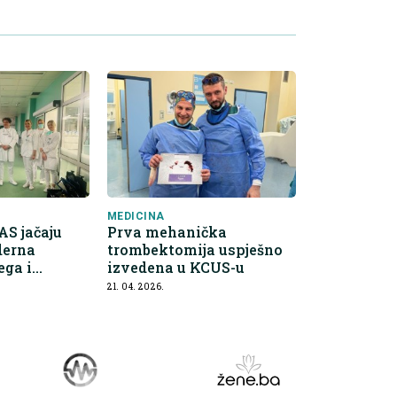
MEDICINA
S jačaju
Prva mehanička
derna
trombektomija uspješno
ega i
izvedena u KCUS-u
dra
21. 04. 2026.