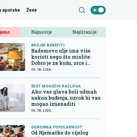
a apoteka
Žene
jeno
Najnovije
Najčitanije
BROJNI BENEFITI
Bademovo ulje ima više
koristi nego što mislite:
Dobro je za kožu, srce i
kontrolu apetita
06. 08. 2026.
ŠEST MOGUĆIH RAZLOGA
Ako vas glava boli odmah
nakon buđenja, uzrok bi vas
mogao iznenaditi
06. 08. 2026.
OGROMNA POPULARNOST
Od Njemačke do cijelog