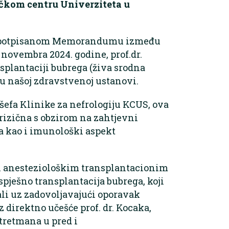
ničkom centru Univerziteta u
i i potpisanom Memorandumu između
 novembra 2024. godine, prof.dr.
nsplantaciji bubrega (živa srodna
 u našoj zdravstvenoj ustanovi.
 šefa Klinike za nefrologiju KCUS, ova
rizična s obzirom na zahtjevni
a kao i imunološki aspekt
 i anesteziološkim transplantacionim
spješno transplantacija bubrega, koji
ali uz zadovoljavajući oporavak
 direktno učešće prof. dr. Kocaka,
 tretmana u pred i