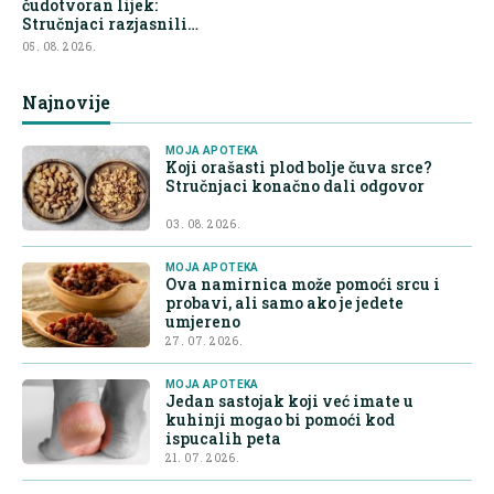
čudotvoran lijek:
Stručnjaci razjasnili
najveće zablude
05. 08. 2026.
Najnovije
MOJA APOTEKA
Koji orašasti plod bolje čuva srce?
Stručnjaci konačno dali odgovor
03. 08. 2026.
MOJA APOTEKA
Ova namirnica može pomoći srcu i
probavi, ali samo ako je jedete
umjereno
27. 07. 2026.
MOJA APOTEKA
Jedan sastojak koji već imate u
kuhinji mogao bi pomoći kod
ispucalih peta
21. 07. 2026.