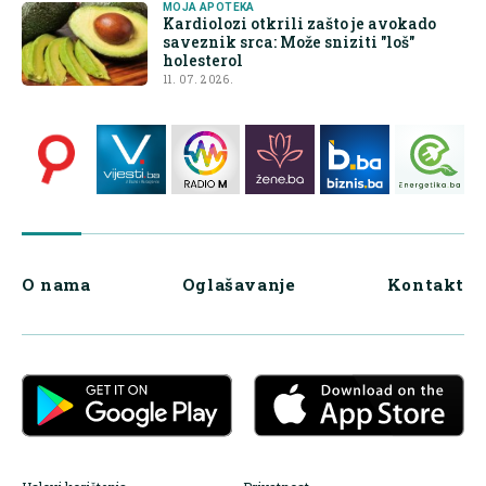
MOJA APOTEKA
Kardiolozi otkrili zašto je avokado
saveznik srca: Može sniziti "loš"
holesterol
11. 07. 2026.
O nama
Oglašavanje
Kontakt