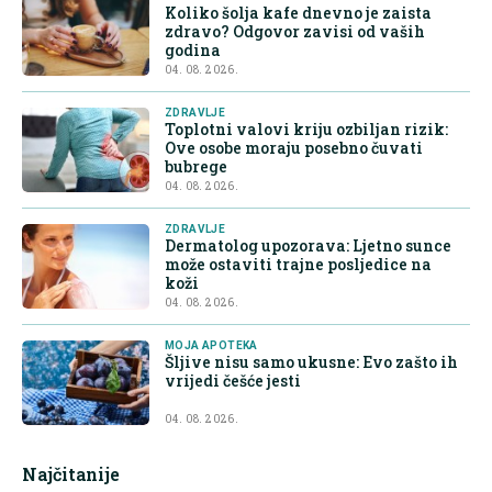
Koliko šolja kafe dnevno je zaista
zdravo? Odgovor zavisi od vaših
godina
04. 08. 2026.
ZDRAVLJE
Toplotni valovi kriju ozbiljan rizik:
Ove osobe moraju posebno čuvati
bubrege
04. 08. 2026.
ZDRAVLJE
Dermatolog upozorava: Ljetno sunce
može ostaviti trajne posljedice na
koži
04. 08. 2026.
MOJA APOTEKA
Šljive nisu samo ukusne: Evo zašto ih
vrijedi češće jesti
04. 08. 2026.
Najčitanije