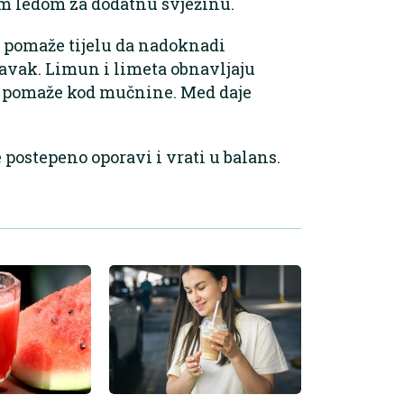
m ledom za dodatnu svježinu.
ć pomaže tijelu da nadoknadi
oravak. Limun i limeta obnavljaju
i pomaže kod mučnine. Med daje
e postepeno oporavi i vrati u balans.