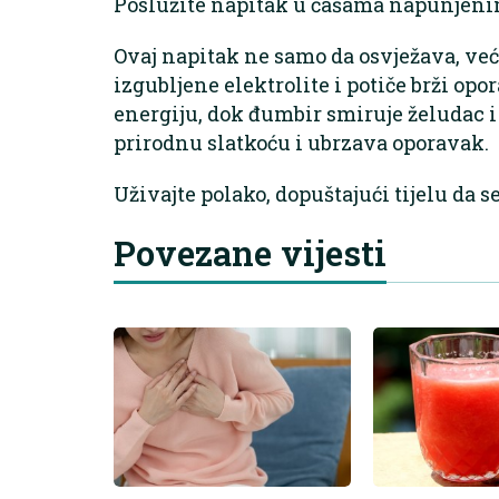
Poslužite napitak u čašama napunjeni
Ovaj napitak ne samo da osvježava, ve
izgubljene elektrolite i potiče brži op
energiju, dok đumbir smiruje želudac 
prirodnu slatkoću i ubrzava oporavak.
Uživajte polako, dopuštajući tijelu da s
Povezane vijesti