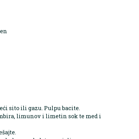
jen
eći sito ili gazu. Pulpu bacite.
bira, limunov i limetin sok te med i
šajte.