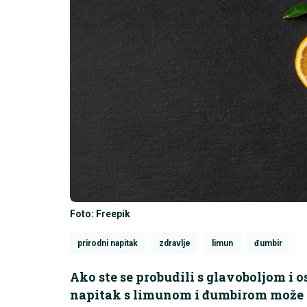
Foto: Freepik
prirodni napitak
zdravlje
limun
đumbir
Ako ste se probudili s glavoboljom i
napitak s limunom i đumbirom može v