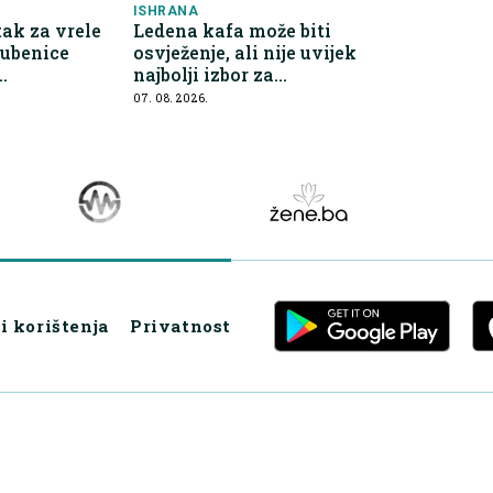
ISHRANA
ak za vrele
Ledena kafa može biti
lubenice
osvježenje, ali nije uvijek
najbolji izbor za
prednosti
hidrataciju
07. 08. 2026.
i korištenja
Privatnost