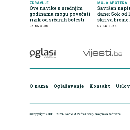
ZDRAVLJE
MOJA APOTEKA
Ove navike u srednjim
Savršen napit
godinama mogu povećati
dane: Sok od 
rizik od srčanih bolesti
skriva brojne
zdravstvene 
08. 08. 2026.
07. 08. 2026.
O nama
Oglašavanje
Kontakt
Uslov
© Copyright 2005. - 2026. Radio M Media Group.
Sva prava zadržana.