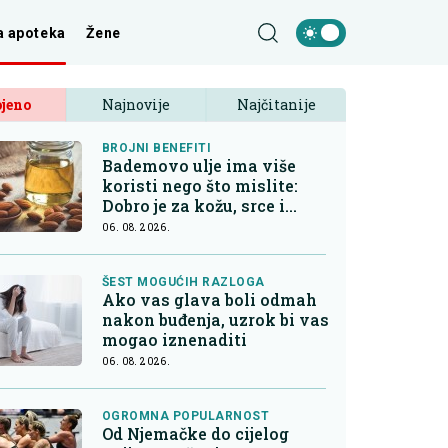
a apoteka
Žene
jeno
Najnovije
Najčitanije
BROJNI BENEFITI
Bademovo ulje ima više
koristi nego što mislite:
Dobro je za kožu, srce i
kontrolu apetita
06. 08. 2026.
ŠEST MOGUĆIH RAZLOGA
Ako vas glava boli odmah
nakon buđenja, uzrok bi vas
mogao iznenaditi
06. 08. 2026.
OGROMNA POPULARNOST
Od Njemačke do cijelog