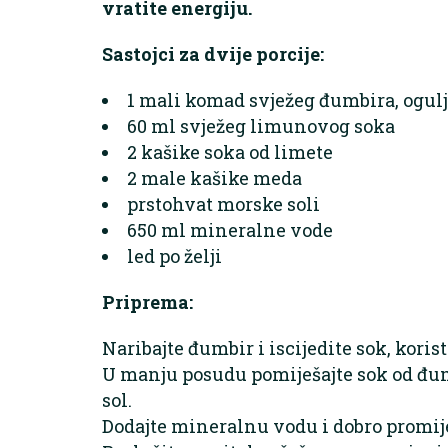
vratite energiju.
Sastojci za dvije porcije:
1 mali komad svježeg đumbira, ogul
60 ml svježeg limunovog soka
2 kašike soka od limete
2 male kašike meda
prstohvat morske soli
650 ml mineralne vode
led po želji
Priprema:
Naribajte đumbir i iscijedite sok, korist
U manju posudu pomiješajte sok od đum
sol.
Dodajte mineralnu vodu i dobro promije