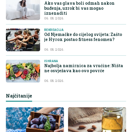
Ako vas glava boli odmah nakon
buđenja, uzrok bi vas mogao
iznenaditi
06. 08. 2026.
REKREACIJA
Od Njemačke do cijelog svijeta: Zašto
je Hyrox postao fitness fenomen?
06. 08. 2026.
ISHRANA
Najbolja namirnica za vrućine: Ništa
ne osvježava kao ovo povrće
06. 08. 2026.
Najčitanije