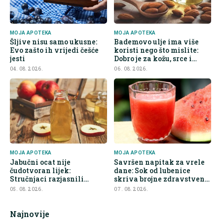
MOJA APOTEKA
MOJA APOTEKA
Šljive nisu samo ukusne:
Bademovo ulje ima više
Evo zašto ih vrijedi češće
koristi nego što mislite:
jesti
Dobro je za kožu, srce i
kontrolu apetita
04. 08. 2026.
06. 08. 2026.
MOJA APOTEKA
MOJA APOTEKA
Jabučni ocat nije
Savršen napitak za vrele
čudotvoran lijek:
dane: Sok od lubenice
Stručnjaci razjasnili
skriva brojne zdravstvene
najveće zablude
prednosti
05. 08. 2026.
07. 08. 2026.
Najnovije