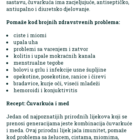
sastavu, čuvarkuća ima zacjeljujuće, antiseptičko,
antiupalno i diuretsko djelovanje.
Pomaže kod brojnih zdravstvenih problema:
ciste i miomi
upala uha
problemi sa varenjem i zatvor
kolitis i upale mokraćnih kanala
menstrualne tegobe
bolovi u grlu i infekcije usne šupljine
opekotine, posekotine, ranice i čirevi
bradavice, kurje oči, viseći mladeži
hemoroidi i konjuktivitis
Recept: Čuvarkuća i med
Jedan od najpoznatijih prirodnih lijekova koji se
prenosi generacijama jeste kombinacija čuvarkuće
i meda. Ovaj prirodni lijek jača imunitet, pomaže
kod problema sa želucem, cistama, miomima,