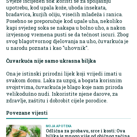
Svježe iscijeđen sok koristi se za spoljašnju
upotrebu, kod upala kože, uboda insekata,
bradavica, kurjih očiju, visećih mladeža i ranica.
Posebno se preporučuje kod upale uha, nekoliko
kapi svježeg soka se nakapa u bolno uho, a nakon
izvjesnog vremena pusti se da tečnost iscuri. Zbog
svog blagotvornog djelovanja na uho, čuvarkuća je
u narodu poznata i kao "uhovnik".
Čuvarkuća nije samo ukrasna biljka
Ona je istinski prirodni lijek koji vrijedi imati u
svakom domu. Laka za uzgoj, a bogata korisnim
svojstvima, čuvarkuća je blago koje nam priroda
velikodušno nudi. Iskoristite njene darove, za
zdravlje, zaštitu i dobrobit cijele porodice.
Povezane vijesti
MOJA APOTEKA
Odlična za probavu, srce i kosti: Ova
biljka je mnogo više od običnog začina