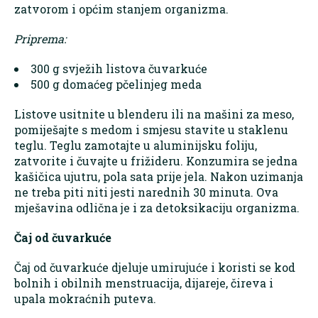
zatvorom i općim stanjem organizma.
Priprema:
300 g svježih listova čuvarkuće
500 g domaćeg pčelinjeg meda
Listove usitnite u blenderu ili na mašini za meso,
pomiješajte s medom i smjesu stavite u staklenu
teglu. Teglu zamotajte u aluminijsku foliju,
zatvorite i čuvajte u frižideru. Konzumira se jedna
kašičica ujutru, pola sata prije jela. Nakon uzimanja
ne treba piti niti jesti narednih 30 minuta. Ova
mješavina odlična je i za detoksikaciju organizma.
Čaj od čuvarkuće
Čaj od čuvarkuće djeluje umirujuće i koristi se kod
bolnih i obilnih menstruacija, dijareje, čireva i
upala mokraćnih puteva.