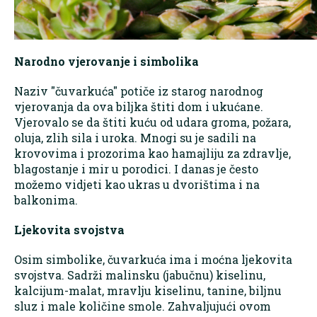
Narodno vjerovanje i simbolika
Naziv "čuvarkuća" potiče iz starog narodnog
vjerovanja da ova biljka štiti dom i ukućane.
Vjerovalo se da štiti kuću od udara groma, požara,
oluja, zlih sila i uroka. Mnogi su je sadili na
krovovima i prozorima kao hamajliju za zdravlje,
blagostanje i mir u porodici. I danas je često
možemo vidjeti kao ukras u dvorištima i na
balkonima.
Ljekovita svojstva
Osim simbolike, čuvarkuća ima i moćna ljekovita
svojstva. Sadrži malinsku (jabučnu) kiselinu,
kalcijum-malat, mravlju kiselinu, tanine, biljnu
sluz i male količine smole. Zahvaljujući ovom