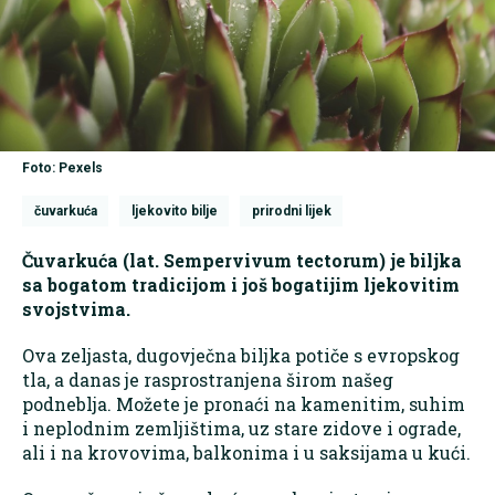
Foto: Pexels
čuvarkuća
ljekovito bilje
prirodni lijek
Čuvarkuća (lat. Sempervivum tectorum) je biljka
sa bogatom tradicijom i još bogatijim ljekovitim
svojstvima.
Ova zeljasta, dugovječna biljka potiče s evropskog
tla, a danas je rasprostranjena širom našeg
podneblja. Možete je pronaći na kamenitim, suhim
i neplodnim zemljištima, uz stare zidove i ograde,
ali i na krovovima, balkonima i u saksijama u kući.