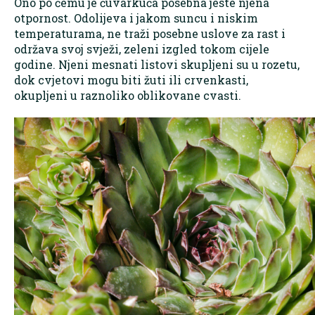
Ono po čemu je čuvarkuća posebna jeste njena
otpornost. Odolijeva i jakom suncu i niskim
temperaturama, ne traži posebne uslove za rast i
održava svoj svježi, zeleni izgled tokom cijele
godine. Njeni mesnati listovi skupljeni su u rozetu,
dok cvjetovi mogu biti žuti ili crvenkasti,
okupljeni u raznoliko oblikovane cvasti.