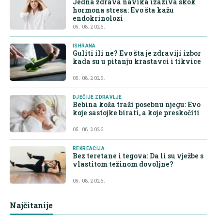
Jedna zdrava navika izaziva skok
hormona stresa: Evo šta kažu
endokrinolozi
05. 08. 2026.
ISHRANA
Guliti ili ne? Evo šta je zdraviji izbor
kada su u pitanju krastavci i tikvice
05. 08. 2026.
DJEČIJE ZDRAVLJE
Bebina koža traži posebnu njegu: Evo
koje sastojke birati, a koje preskočiti
05. 08. 2026.
REKREACIJA
Bez teretane i tegova: Da li su vježbe s
vlastitom težinom dovoljne?
05. 08. 2026.
Najčitanije