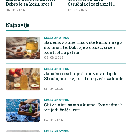
Dobro je za kožu, srce i
Stručnjaci razjasnili
kontrolu apetita
najveće zablude
06. 08. 2026.
05. 08. 2026.
Najnovije
MOJA APOTEKA
Bademovo ulje ima više koristi nego
što mislite: Dobro je za kožu, srce i
kontrolu apetita
06. 08. 2026.
MOJA APOTEKA
Jabučni ocat nije čudotvoran lijek:
Stručnjaci razjasnili najveće zablude
05. 08. 2026.
MOJA APOTEKA
Šljive nisu samo ukusne: Evo zašto ih
vrijedi češće jesti
04. 08. 2026.
MOJA APOTEKA