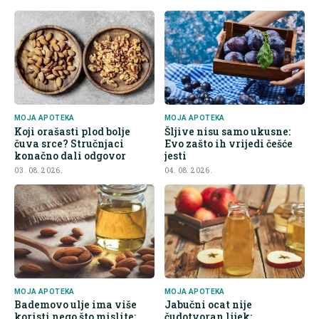
MOJA APOTEKA
MOJA APOTEKA
Koji orašasti plod bolje
Šljive nisu samo ukusne:
čuva srce? Stručnjaci
Evo zašto ih vrijedi češće
konačno dali odgovor
jesti
03. 08. 2026.
04. 08. 2026.
MOJA APOTEKA
MOJA APOTEKA
Bademovo ulje ima više
Jabučni ocat nije
koristi nego što mislite:
čudotvoran lijek: