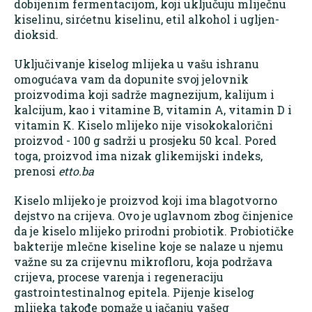
dobijenim fermentacijom, koji uključuju mliječnu
kiselinu, sirćetnu kiselinu, etil alkohol i ugljen-
dioksid.
Uključivanje kiselog mlijeka u vašu ishranu
omogućava vam da dopunite svoj jelovnik
proizvodima koji sadrže magnezijum, kalijum i
kalcijum, kao i vitamine B, vitamin A, vitamin D i
vitamin K. Kiselo mlijeko nije visokokalorični
proizvod - 100 g sadrži u prosjeku 50 kcal. Pored
toga, proizvod ima nizak glikemijski indeks,
prenosi
etto.ba
Kiselo mlijeko je proizvod koji ima blagotvorno
dejstvo na crijeva. Ovo je uglavnom zbog činjenice
da je kiselo mlijeko prirodni probiotik. Probiotičke
bakterije mlečne kiseline koje se nalaze u njemu
važne su za crijevnu mikrofloru, koja podržava
crijeva, procese varenja i regeneraciju
gastrointestinalnog epitela. Pijenje kiselog
mlijeka takođe pomaže u jačanju vašeg