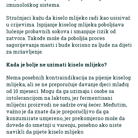
imunološkog sistema.
Stručnjaci kažu da kiselo mlijeko radi kao usisivač
u crijevima. Ispijanje kiselog mlijeka poboljšava
lučenje probavnih sokova i smanjuje rizik od
zatvora. Takođe može da poboljša proces
sagorijevanja masti i bude korisno za ljude na dijeti
za mršavljenje.
Kada je bolje ne uzimati kiselo mlijeko?
Nema posebnih kontraindikacija za pijenje kiselog
mlijeka, ali se ne preporučuje davanje djeci mlađoj
od 10 mjeseci. Mogu da ga uzimaju i osobe sa
intolerancijom na laktozu, jer fermentisani
mliječni proizvodi ne sadrže ovaj šećer. Međutim,
važno je da znate da je preporučljivo da ga
konzumirate umjereno, jer prekomjerno može da
dovede do smetnji u varenju, posebno ako niste
navikli da pijete kiselo mlijeko.