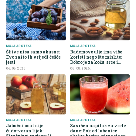
MOJA APOTEKA
MOJA APOTEKA
Šljive nisu samo ukusne:
Bademovo ulje ima više
Evo zašto ih vrijedi češće
koristi nego što mislite:
jesti
Dobro je za kožu, srce i
kontrolu apetita
04. 08. 2026.
06. 08. 2026.
MOJA APOTEKA
MOJA APOTEKA
Jabučni ocat nije
Savršen napitak za vrele
čudotvoran lijek:
dane: Sok od lubenice
Stručnjaci razjasnili
skriva brojne zdravstvene