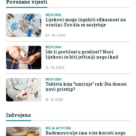
Povezane vijesti
MEDICINA
Lijekovi mogu izgubiti efikasnost na
vrućini: Evo šta se savjetuje
23. 06. 2026.
MEDICINA
Ide li pretilost u prošlost? Novi
lijekovi će biti jeftiniji nego ikad
13. 01. 2026.
MEDICINA
Tableta koja "umiruje" rak: Šta donosi
novi pristup?
19. 12. 2025.
Izdvojeno
MOJA APOTEKA
Bademovo ulje ima više koristi nego