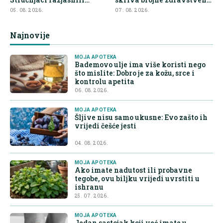
najveće zablude
prednosti
05. 08. 2026.
07. 08. 2026.
Najnovije
MOJA APOTEKA
Bademovo ulje ima više koristi nego
što mislite: Dobro je za kožu, srce i
kontrolu apetita
06. 08. 2026.
MOJA APOTEKA
Šljive nisu samo ukusne: Evo zašto ih
vrijedi češće jesti
04. 08. 2026.
MOJA APOTEKA
Ako imate nadutost ili probavne
tegobe, ovu biljku vrijedi uvrstiti u
ishranu
25. 07. 2026.
MOJA APOTEKA
Jedan sastojak koji već imate u