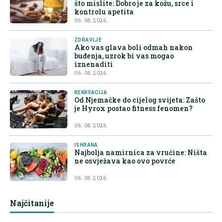
što mislite: Dobro je za kožu, srce i
kontrolu apetita
06. 08. 2026.
ZDRAVLJE
Ako vas glava boli odmah nakon
buđenja, uzrok bi vas mogao
iznenaditi
06. 08. 2026.
REKREACIJA
Od Njemačke do cijelog svijeta: Zašto
je Hyrox postao fitness fenomen?
06. 08. 2026.
ISHRANA
Najbolja namirnica za vrućine: Ništa
ne osvježava kao ovo povrće
06. 08. 2026.
Najčitanije