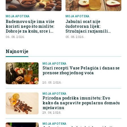
MOJA APOTEKA
MOJA APOTEKA
Bademovo ulje ima više
Jabučni ocat nije
koristi nego što mislite:
čudotvoran lijek:
Dobro je za kožu, srce i
Stručnjaci razjasnili
kontrolu apetita
najveće zablude
06. 08. 2026.
05. 08. 2026.
Najnovije
MOJA APOTEKA
Stari recepti Vase Pelagića i danas se
prenose zbog jednog voća
20. 05. 2026.
MOJA APOTEKA
Prirodna podrška imunitetu: Evo
kako da napravite popularnu domaću
mješavinu
29. 04. 2026.
MOJA APOTEKA