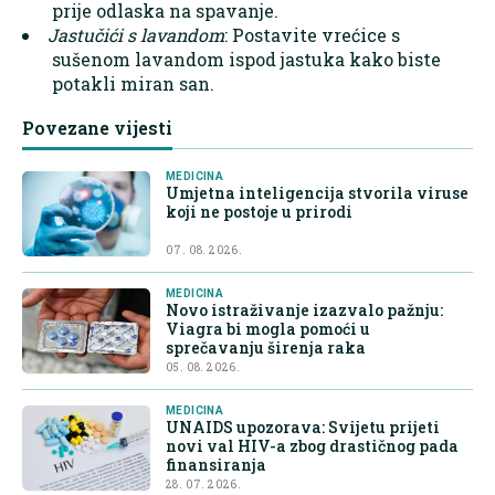
prije odlaska na spavanje.
Jastučići s lavandom
: Postavite vrećice s
sušenom lavandom ispod jastuka kako biste
potakli miran san.
Povezane vijesti
MEDICINA
Umjetna inteligencija stvorila viruse
koji ne postoje u prirodi
07. 08. 2026.
MEDICINA
Novo istraživanje izazvalo pažnju:
Viagra bi mogla pomoći u
sprečavanju širenja raka
05. 08. 2026.
MEDICINA
UNAIDS upozorava: Svijetu prijeti
novi val HIV-a zbog drastičnog pada
finansiranja
28. 07. 2026.