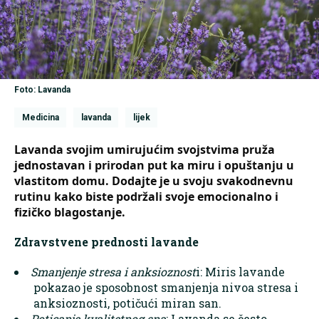
Foto: Lavanda
Medicina
lavanda
lijek
Lavanda svojim umirujućim svojstvima pruža
jednostavan i prirodan put ka miru i opuštanju u
vlastitom domu. Dodajte je u svoju svakodnevnu
rutinu kako biste podržali svoje emocionalno i
fizičko blagostanje.
Zdravstvene prednosti lavande
Smanjenje stresa i anksioznost
i: Miris lavande
pokazao je sposobnost smanjenja nivoa stresa i
anksioznosti, potičući miran san.
Poticanje kvalitetnog sna
: Lavanda se često