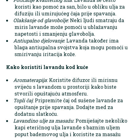
koristi kao pomoć za san, bilo u obliku ulja za
difuziju ili umirujućeg čaja prije spavanja.
Olakšanje od glavobolje
: Neki ljudi smatraju da
miris lavande može pomoći u ublažavanju
napetosti i smanjenju glavobolja.
Antiupalno djelovanje
: Lavanda također ima
blaga antiupalna svojstva koja mogu pomoći u
smirivanju iritacija kože.
Kako koristiti lavandu kod kuće
Aromaterapija
: Koristite difuzor ili mirisnu
svijeću s lavandom u prostoriji kako biste
stvorili opuštajuću atmosferu.
Topli
čaj
: Pripremite čaj od sušene lavande za
opuštanje prije spavanja. Dodajte med za
dodatnu slatkoću.
Lavandino ulje za masažu
: Pomiješajte nekoliko
kapi eteričnog ulja lavande s baznim uljem
poput bademovog ulja i koristite za masažu