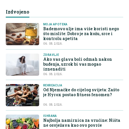
Izdvojeno
MOJA APOTEKA
Bademovo ulje ima više koristi nego
što mislite: Dobro je za kožu, srce i
kontrolu apetita
06. 08. 2026.
ZDRAVLJE
Ako vas glava boli odmah nakon
buđenja, uzrok bi vas mogao
iznenaditi
06. 08. 2026.
REKREACIJA
Od Njemačke do cijelog svijeta: Zašto
je Hyrox postao fitness fenomen?
06. 08. 2026.
ISHRANA
Najbolja namirnica za vrućine: Ništa
ne osvježava kao ovo povrće