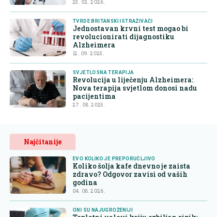
25. 02. 2026.
TVRDE BRITANSKI ISTRAŽIVAČI
Jednostavan krvni test mogao bi
revolucionirati dijagnostiku
Alzheimera
12. 09. 2025.
SVJETLOSNA TERAPIJA
Revolucija u liječenju Alzheimera:
Nova terapija svjetlom donosi nadu
pacijentima
27. 08. 2025.
Najčitanije
EVO KOLIKO JE PREPORUČLJIVO
Koliko šolja kafe dnevno je zaista
zdravo? Odgovor zavisi od vaših
godina
04. 08. 2026.
ONI SU NAJUGROŽENIJI