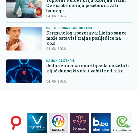
Toplotni valovi kriju ozbiljan rizik:
Ove osobe moraju posebno čuvati
bubrege
04. 08. 2026.
DR. HELPPIKANGAS-HUNARA
Dermatolog upozorava: Ljetno sunce
može ostaviti trajne posljedice na
koži
04. 08. 2026.
NAUČNICI OTKRILI
Jedna zanemarena žlijezda može biti
ključ dugog života i zaštite od raka
04. 08. 2026.