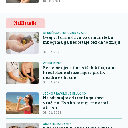
10. 10. 2024.
Najčitanije
STRUČNJACI UPOZORAVAJU
Ovaj vitamin čuva vaš imunitet, a
mnogima ga nedostaje bez da to znaju
02. 08. 2026.
VELIKI RIZIK
Sve više djece ima višak kilograma:
Predložene strože mjere protiv
nezdrave hrane
03. 08. 2026.
JEDNO PRAVILO JE KLJUČNO
Ne odustajte od treninga zbog
vrućina: Evo kako sigurno ostati
aktivan
03. 08. 2026.
ORASI ILI BADEMI?