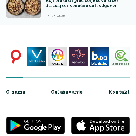
Koji orašasti plod bolje čuva srce?
Stručnjaci konačno dali odgovor
03. 08. 2026.
O nama
Oglašavanje
Kontakt