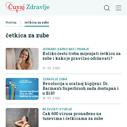
Početna
četkica za zube
četkica za zube
JEDNAKO VAŽNO KAO I PRANJE
Koliko često treba mijenjati četkicu za
zube i kako je pravilno održavati?
31. 03. 2025.
ZDRAVLJE ZUBA
Revolucija u oralnoj higijeni: Dr.
Barman’s Superbrush sada dostupan i
u BiH!
19. 03. 2025.
REZULTATI STUDIJE
Čak 600 virusa pronađeno na
tuševima i četkicama za zube