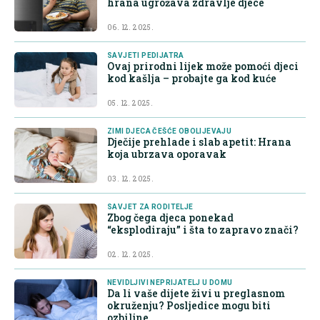
hrana ugrožava zdravlje djece
06. 12. 2025.
SAVJETI PEDIJATRA
Ovaj prirodni lijek može pomoći djeci
kod kašlja – probajte ga kod kuće
05. 12. 2025.
ZIMI DJECA ČEŠĆE OBOLIJEVAJU
Dječije prehlade i slab apetit: Hrana
koja ubrzava oporavak
03. 12. 2025.
SAVJET ZA RODITELJE
Zbog čega djeca ponekad
“eksplodiraju” i šta to zapravo znači?
02. 12. 2025.
NEVIDLJIVI NEPRIJATELJ U DOMU
Da li vaše dijete živi u preglasnom
okruženju? Posljedice mogu biti
ozbiljne