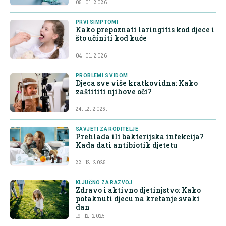
05. 01. 2026.
PRVI SIMPTOMI
Kako prepoznati laringitis kod djece i
što učiniti kod kuće
04. 01. 2026.
PROBLEMI S VIDOM
Djeca sve više kratkovidna: Kako
zaštititi njihove oči?
24. 12. 2025.
SAVJETI ZA RODITELJE
Prehlada ili bakterijska infekcija?
Kada dati antibiotik djetetu
22. 12. 2025.
KLJUČNO ZA RAZVOJ
Zdravo i aktivno djetinjstvo: Kako
potaknuti djecu na kretanje svaki
dan
19. 12. 2025.