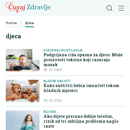
Početna
djeca
djeca
DJECA NAJOSJETLJIVIJA
Podgrijana riža opasna za djecu: Može
proizvesti toksine koji razaraju
mozak
08. 01. 2026.
KLJUČNI SAVJETI
Kako zaštititi bebin imunitet tokom
hladnih mjeseci
06. 01. 2026.
RIZIČNO
Ako dijete prerano dobije telefon,
rizik od tri ozbiljna problema naglo
raste