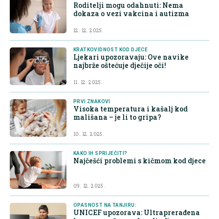
Roditelji mogu odahnuti: Nema
dokaza o vezi vakcina i autizma
12. 12. 2025.
KRATKOVIDNOST KOD DJECE
Ljekari upozoravaju: Ove navike
najbrže oštećuje dječije oči!
11. 12. 2025.
PRVI ZNAKOVI
Visoka temperatura i kašalj kod
mališana – je li to gripa?
10. 12. 2025.
KAKO IH SPRIJEČITI?
Najčešći problemi s kičmom kod djece
09. 12. 2025.
OPASNOST NA TANJIRU:
UNICEF upozorava: Ultraprerađena