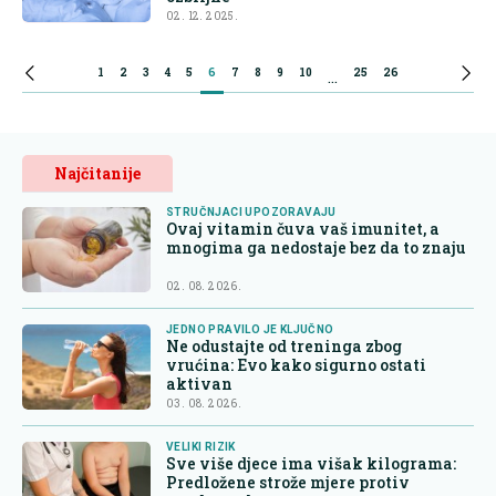
02. 12. 2025.
1
2
3
4
5
6
7
8
9
10
25
26
...
Najčitanije
STRUČNJACI UPOZORAVAJU
Ovaj vitamin čuva vaš imunitet, a
mnogima ga nedostaje bez da to znaju
02. 08. 2026.
JEDNO PRAVILO JE KLJUČNO
Ne odustajte od treninga zbog
vrućina: Evo kako sigurno ostati
aktivan
03. 08. 2026.
VELIKI RIZIK
Sve više djece ima višak kilograma:
Predložene strože mjere protiv