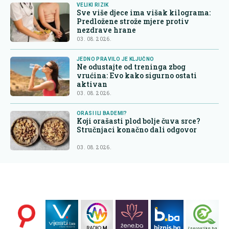
VELIKI RIZIK
Sve više djece ima višak kilograma:
Predložene strože mjere protiv
nezdrave hrane
03. 08. 2026.
JEDNO PRAVILO JE KLJUČNO
Ne odustajte od treninga zbog
vrućina: Evo kako sigurno ostati
aktivan
03. 08. 2026.
ORASI ILI BADEMI?
Koji orašasti plod bolje čuva srce?
Stručnjaci konačno dali odgovor
03. 08. 2026.