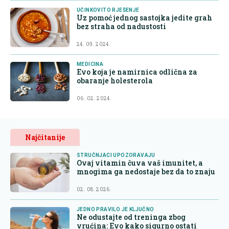
UČINKOVITO RJEŠENJE
Uz pomoć jednog sastojka jedite grah
bez straha od nadustosti
24. 09. 2024.
MEDICINA
Evo koja je namirnica odlična za
obaranje holesterola
06. 02. 2024.
Najčitanije
STRUČNJACI UPOZORAVAJU
Ovaj vitamin čuva vaš imunitet, a
mnogima ga nedostaje bez da to znaju
02. 08. 2026.
JEDNO PRAVILO JE KLJUČNO
Ne odustajte od treninga zbog
vrućina: Evo kako sigurno ostati