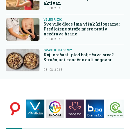
aktivan
03. 08. 2026.
VELIKI RIZIK
Sve više djece ima višak kilograma:
Predložene strože mjere protiv
nezdrave hrane
03. 08. 2026.
ORASI ILI BADEMI?
Koji orašasti plod bolje čuva srce?
Stručnjaci konačno dali odgovor
03. 08. 2026.