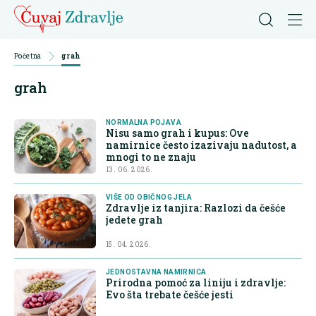
Početna
grah
grah
NORMALNA POJAVA
Nisu samo grah i kupus: Ove
namirnice često izazivaju nadutost, a
mnogi to ne znaju
13. 06. 2026.
VIŠE OD OBIČNOG JELA
Zdravlje iz tanjira: Razlozi da češće
jedete grah
15. 04. 2026.
JEDNOSTAVNA NAMIRNICA
Prirodna pomoć za liniju i zdravlje:
Evo šta trebate češće jesti