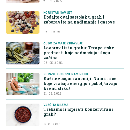
21. 03. 2026.
KORISTAN SAVJET
Dodajte ovaj sastojak u grah i
zaboravite na nadimanje i gasove
02. 11. 2025.
ČUDO ZA VAŠE ZDRAVLJE
Lovorov list u grahu: Terapeutske
prednosti koje nadmašuju ulogu
začina
06. 05. 2025.
ZDRAVE I UKUSNE NAMIRNICE
Kažite zbogom anemiji: Namirnice
koje vraćaju energiju i poboljšavaju
krvnu sliku!
31. 03. 2025.
VJEČITA DILEMA
Trebamo li ispirati konzervirani
grah?
15. 01. 2025.