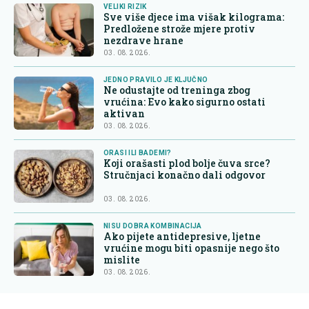
VELIKI RIZIK
Sve više djece ima višak kilograma:
Predložene strože mjere protiv
nezdrave hrane
03. 08. 2026.
JEDNO PRAVILO JE KLJUČNO
Ne odustajte od treninga zbog
vrućina: Evo kako sigurno ostati
aktivan
03. 08. 2026.
ORASI ILI BADEMI?
Koji orašasti plod bolje čuva srce?
Stručnjaci konačno dali odgovor
03. 08. 2026.
NISU DOBRA KOMBINACIJA
Ako pijete antidepresive, ljetne
vrućine mogu biti opasnije nego što
mislite
03. 08. 2026.