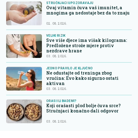
STRUČNJACI UPOZORAVAJU
Ovaj vitamin čuva vaš imunitet, a
mnogima ga nedostaje bez da to znaju
02. 08. 2026.
VELIKI RIZIK
Sve više djece ima višak kilograma:
Predložene strože mjere protiv
nezdrave hrane
03. 08. 2026.
JEDNO PRAVILO JE KLJUČNO
Ne odustajte od treninga zbog
vrućina: Evo kako sigurno ostati
aktivan
03. 08. 2026.
ORASI ILI BADEMI?
Koji orašasti plod bolje čuva srce?
Stručnjaci konačno dali odgovor
03. 08. 2026.