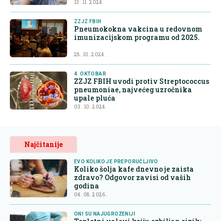
13. 11. 2024.
ZZJZ FBIH
Pneumokokna vakcina u redovnom
imunizacijskom programu od 2025.
28. 10. 2024.
4. OKTOBAR
ZZJZ FBIH uvodi protiv Streptococcus
pneumoniae, najvećeg uzročnika
upale pluća
03. 10. 2024.
Najčitanije
EVO KOLIKO JE PREPORUČLJIVO
Koliko šolja kafe dnevno je zaista
zdravo? Odgovor zavisi od vaših
godina
04. 08. 2026.
ONI SU NAJUGROŽENIJI