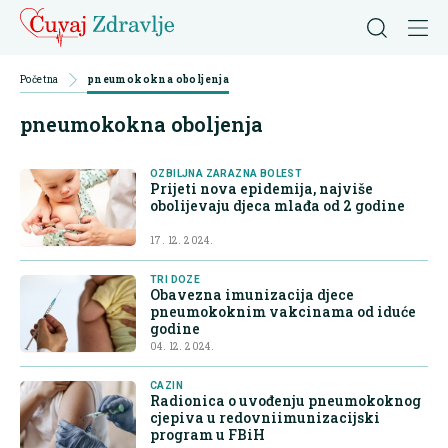
Početna
pneumokokna oboljenja
pneumokokna oboljenja
OZBILJNA ZARAZNA BOLEST
Prijeti nova epidemija, najviše
obolijevaju djeca mlađa od 2 godine
17. 12. 2024.
TRI DOZE
Obavezna imunizacija djece
pneumokoknim vakcinama od iduće
godine
04. 12. 2024.
CAZIN
Radionica o uvođenju pneumokoknog
cjepiva u redovniimunizacijski
program u FBiH