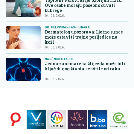
Toplotni valovi kriju ozbiljan rizik:
Ove osobe moraju posebno čuvati
bubrege
04. 08. 2026.
DR. HELPPIKANGAS-HUNARA
Dermatolog upozorava: Ljetno sunce
može ostaviti trajne posljedice na
koži
04. 08. 2026.
NAUČNICI OTKRILI
Jedna zanemarena žlijezda može biti
ključ dugog života i zaštite od raka
04. 08. 2026.