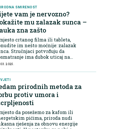
IRODNA SMIRENOST
ijete vam je nervozno?
okažite mu zalazak sunca –
auka zna zašto
jesto crtanog filma ili tableta,
nudite im nešto moćnije: zalazak
nca. Stručnjaci potvrđuju da
smatranje ima dubok uticaj na
ečji mozak. Studija sa
 03. 2025.
iverziteta California otkrila je da
edanje prirodnih fenomena, poput
laska...
VJETI
edam prirodnih metoda za
orbu protiv umora i
scrpljenosti
jesto da posežemo za kafom ili
ergetskim pićima, priroda nudi
ikasna rješenja za obnovu energije