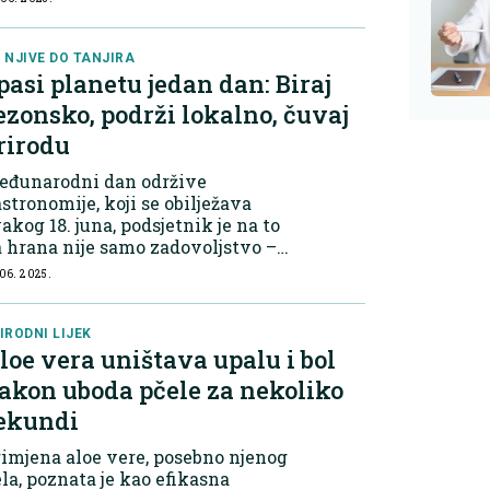
prinosi zdravlju kostiju i
tabolizmu. Is...
 NJIVE DO TANJIRA
pasi planetu jedan dan: Biraj
ezonsko, podrži lokalno, čuvaj
rirodu
eđunarodni dan održive
stronomije, koji se obilježava
akog 18. juna, podsjetnik je na to
 hrana nije samo zadovoljstvo –
a je i moćan alat za očuvanje
 06. 2025.
anete. Šta je održiva
astronomija? Održiva
stronomija podrazumijeva pripr...
IRODNI LIJEK
loe vera uništava upalu i bol
akon uboda pčele za nekoliko
ekundi
imjena aloe vere, posebno njenog
la, poznata je kao efikasna