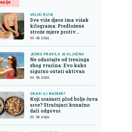
anije
VELIKI RIZIK
Sve više djece ima višak
kilograma: Predložene
strože mjere protiv
nezdrave hrane
03. 08. 2026.
JEDNO PRAVILO JE KLJUČNO
Ne odustajte od treninga
zbog vrućina: Evo kako
sigurno ostati aktivan
03. 08. 2026.
ORASI ILI BADEMI?
Koji orašasti plod bolje čuva
srce? Stručnjaci konačno
dali odgovor
03. 08. 2026.