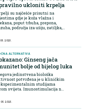
 pravilno ukloniti krpelja
pelji su najčešće prisutni na
estima gdje je koža vlažna i
kana, poput trbuha, prepona,
zuha, područja iza ušiju, zatiljka,
ata i glave. Krpelji mogu prenijeti
lesti poput lajmske bolesti,
 05. 2025.
peljnog meningoencefalitisa i
ugih...
ĆNA ALTERNATIVA
okazano: Ginseng jača
munitet bolje od bijelog luka
egova jedinstvena biološka
tivnost potvrđena je u kliničkim
 eksperimentalnim studijama
rom svijeta. Imunostimulacija na
taničnom nivou Fermentirani
veni ginseng sadrži visok udio
 05. 2025.
nsenozida, specifičnih saponina
ji djeluju i...