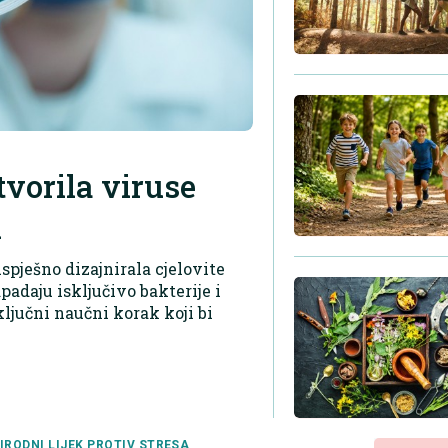
tvorila viruse
i
uspješno dizajnirala cjelovite
padaju isključivo bakterije i
ključni naučni korak koji bi
IRODNI LIJEK PROTIV STRESA