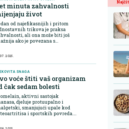
Najčit
et minuta zahvalnosti
ijenjaju život
dan od najefikasnijih i pritom
dnostavnih trikova je praksa
hvalnosti, ali ona može biti još
ažnija ako je povezana s
elesnom aktivnošću. Zahvalnost u
kretu kao formula za bolji dan
 07. 2025.
udija Univerziteta u Kaliforniji iz
19....
EKOVITA SNAGA
vo voće štiti vaš organizam
d čak sedam bolesti
omelain, aktivni sastojak
anasa, djeluje protuupalno i
algetski, smanjujući upale kod
teoartritisa i sportskih povreda.
tamin C jača imunitet i štiti od
ksidativnog stresa, dok mangan
 06. 2025.