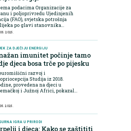
rema podacima Organizacije za
anu i poljoprivredu Ujedinjenih
cija (FAO), svjetska potrošnja
ijeka po glavi stanovnika
rasla je za više od 12% u
 05. 2025.
sljednjih pet godina, s najvećim
rastima zabilježenim u Aziji,
rici i Latinskoj...
JEK ZA DJEČIJU ENERGIJU
nažan imunitet počinje tamo
dje djeca bosa trče po pijesku
uromišićni razvoj i
opriocepcija Studija iz 2018.
dine, provedena na djeci u
emačkoj i Južnoj Africi, pokazala
 da redovno hodanje bez obuće,
osebno po prirodnim i neravnim
 05. 2025.
vršinama poput pijeska,
prinosi razvoju intrinzični...
GURNA IGRA U PRIRODI
rpelji i djeca: Kako se zaštititi