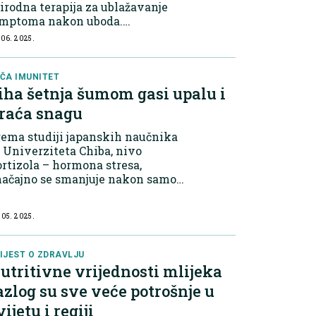
irodna terapija za ublažavanje
imptoma nakon uboda.
hanizmi djelovanja Gel aloe vere
 06. 2025.
gat je polisaharidima,
ntrakinonima i enzimima koji
aju protuupalna i analgets...
ČA IMUNITET
iha šetnja šumom gasi upalu i
raća snagu
ema studiji japanskih naučnika
 Univerziteta Chiba, nivo
rtizola – hormona stresa,
načajno se smanjuje nakon samo
0 minuta provedenih u šumskom
ruženju. Istovremeno se bilježe
 05. 2025.
anjenje srčane frekvencije i
vnog pritiska, uz por...
IJEST O ZDRAVLJU
utritivne vrijednosti mlijeka
azlog su sve veće potrošnje u
vijetu i regiji