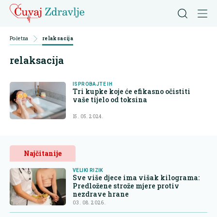
Početna
relaksacija
relaksacija
ISPROBAJTE IH
Tri kupke koje će efikasno očistiti
vaše tijelo od toksina
15. 05. 2024.
Najčitanije
VELIKI RIZIK
Sve više djece ima višak kilograma:
Predložene strože mjere protiv
nezdrave hrane
03. 08. 2026.