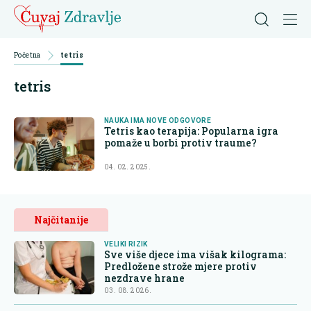
Početna
tetris
tetris
NAUKA IMA NOVE ODGOVORE
Tetris kao terapija: Popularna igra
pomaže u borbi protiv traume?
04. 02. 2025.
Najčitanije
VELIKI RIZIK
Sve više djece ima višak kilograma:
Predložene strože mjere protiv
nezdrave hrane
03. 08. 2026.