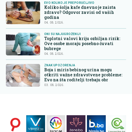
EVO KOLIKO JE PREPORUČLJIVO
Koliko šolja kafe dnevno je zaista
zdravo? Odgovor zavisi od vaših
godina
04. 08. 2026.
ONI SU NAJUGROŽENIJI
Toplotni valovi kriju ozbiljan rizik:
Ove osobe moraju posebno čuvati
bubrege
04. 08. 2026.
ZNAK UPOZORENJA
Boja i miris bebinog urina mogu
otkriti važne zdravstvene probleme:
Evo na šta roditelji trebaju obr
03. 08. 2026.