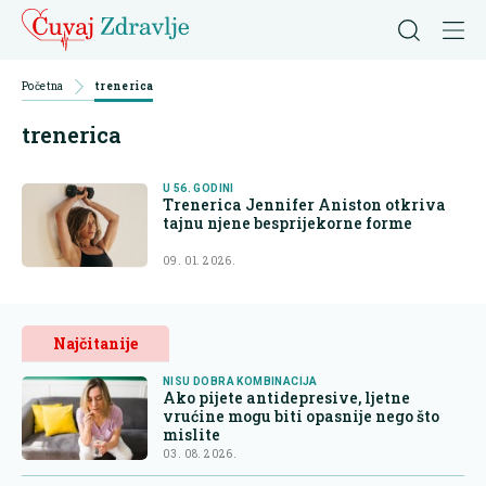
Početna
trenerica
trenerica
U 56. GODINI
Trenerica Jennifer Aniston otkriva
tajnu njene besprijekorne forme
09. 01. 2026.
Najčitanije
NISU DOBRA KOMBINACIJA
Ako pijete antidepresive, ljetne
vrućine mogu biti opasnije nego što
mislite
03. 08. 2026.