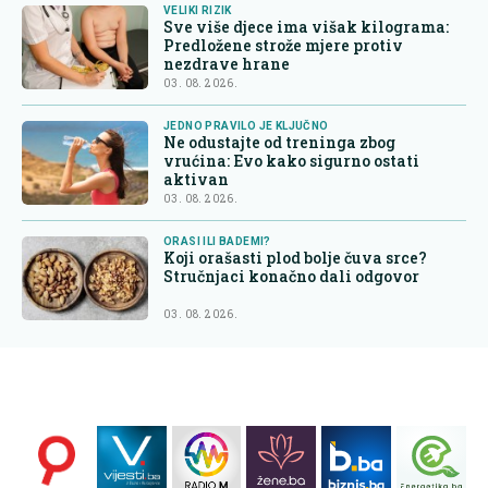
VELIKI RIZIK
Sve više djece ima višak kilograma:
Predložene strože mjere protiv
nezdrave hrane
03. 08. 2026.
JEDNO PRAVILO JE KLJUČNO
Ne odustajte od treninga zbog
vrućina: Evo kako sigurno ostati
aktivan
03. 08. 2026.
ORASI ILI BADEMI?
Koji orašasti plod bolje čuva srce?
Stručnjaci konačno dali odgovor
03. 08. 2026.