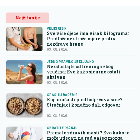
Najčitanije
VELIKI RIZIK
Sve više djece ima višak kilograma:
Predložene strože mjere protiv
nezdrave hrane
03. 08. 2026.
JEDNO PRAVILO JE KLJUČNO
Ne odustajte od treninga zbog
vrućina: Evo kako sigurno ostati
aktivan
03. 08. 2026.
ORASI ILI BADEMI?
Koji orašasti plod bolje čuva srce?
Stručnjaci konačno dali odgovor
03. 08. 2026.
OBRATITE PAŽNJU
Premalo zdravih masti? Evo kako to
može utjecati na rad vašeg mozga