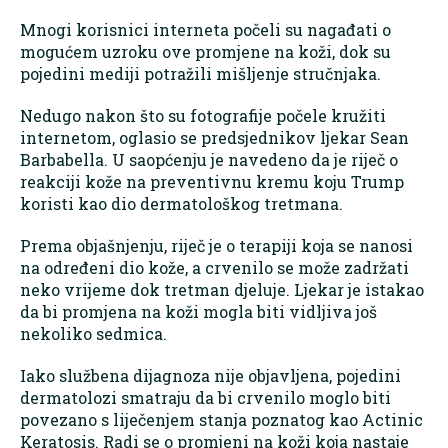
Mnogi korisnici interneta počeli su nagađati o
mogućem uzroku ove promjene na koži, dok su
pojedini mediji potražili mišljenje stručnjaka.
Nedugo nakon što su fotografije počele kružiti
internetom, oglasio se predsjednikov ljekar Sean
Barbabella. U saopćenju je navedeno da je riječ o
reakciji kože na preventivnu kremu koju Trump
koristi kao dio dermatološkog tretmana.
Prema objašnjenju, riječ je o terapiji koja se nanosi
na određeni dio kože, a crvenilo se može zadržati
neko vrijeme dok tretman djeluje. Ljekar je istakao
da bi promjena na koži mogla biti vidljiva još
nekoliko sedmica.
Iako službena dijagnoza nije objavljena, pojedini
dermatolozi smatraju da bi crvenilo moglo biti
povezano s liječenjem stanja poznatog kao Actinic
Keratosis. Radi se o promjeni na koži koja nastaje