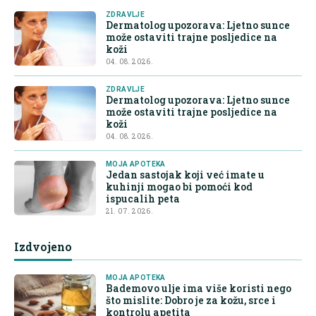
ZDRAVLJE
Dermatolog upozorava: Ljetno sunce
može ostaviti trajne posljedice na
koži
04. 08. 2026.
ZDRAVLJE
Dermatolog upozorava: Ljetno sunce
može ostaviti trajne posljedice na
koži
04. 08. 2026.
MOJA APOTEKA
Jedan sastojak koji već imate u
kuhinji mogao bi pomoći kod
ispucalih peta
21. 07. 2026.
Izdvojeno
MOJA APOTEKA
Bademovo ulje ima više koristi nego
što mislite: Dobro je za kožu, srce i
kontrolu apetita