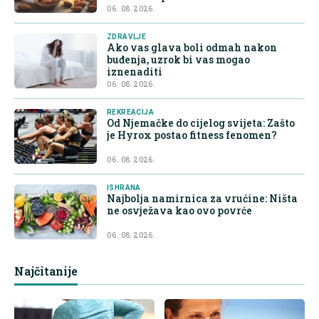
06. 08. 2026.
ZDRAVLJE
Ako vas glava boli odmah nakon
buđenja, uzrok bi vas mogao
iznenaditi
06. 08. 2026.
REKREACIJA
Od Njemačke do cijelog svijeta: Zašto
je Hyrox postao fitness fenomen?
06. 08. 2026.
ISHRANA
Najbolja namirnica za vrućine: Ništa
ne osvježava kao ovo povrće
06. 08. 2026.
Najčitanije